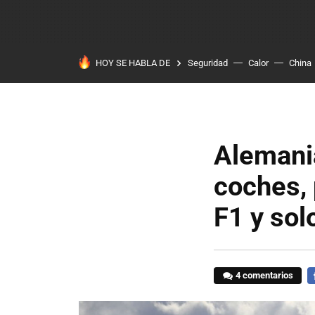
HOY SE HABLA DE
Seguridad
Calor
China
Alemania
coches, 
F1 y sol
4 comentarios
F