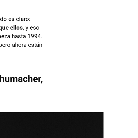
do es claro:
que ellos
, y eso
beza hasta 1994.
pero ahora están
Schumacher,