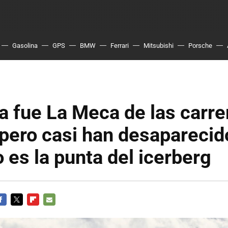
Gasolina
GPS
BMW
Ferrari
Mitsubishi
Porsche
 fue La Meca de las carre
pero casi han desaparecido
o es la punta del icerberg
ACEBOOK
TWITTER
FLIPBOARD
E-
MAIL