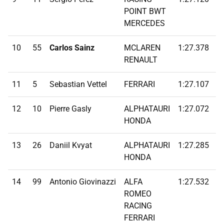
POINT BWT
MERCEDES
10
55
Carlos Sainz
MCLAREN
1:27.378
1
RENAULT
11
5
Sebastian Vettel
FERRARI
1:27.107
1
12
10
Pierre Gasly
ALPHATAURI
1:27.072
1
HONDA
13
26
Daniil Kvyat
ALPHATAURI
1:27.285
1
HONDA
14
99
Antonio Giovinazzi
ALFA
1:27.532
1
ROMEO
RACING
FERRARI