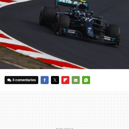
3 comentarios
FACEBOOK
TWITTER
FLIPBOARD
E-
WHATSAPP
MAIL