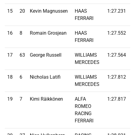
15
20
Kevin Magnussen
HAAS
1:27.231
1
FERRARI
16
8
Romain Grosjean
HAAS
1:27.552
FERRARI
17
63
George Russell
WILLIAMS
1:27.564
MERCEDES
18
6
Nicholas Latifi
WILLIAMS
1:27.812
MERCEDES
19
7
Kimi Räikkönen
ALFA
1:27.817
ROMEO
RACING
FERRARI