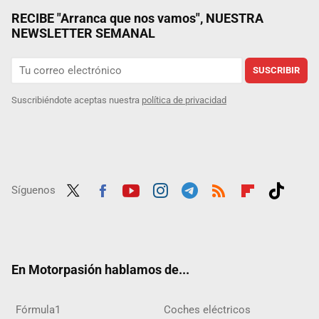
RECIBE "Arranca que nos vamos", NUESTRA
NEWSLETTER SEMANAL
SUSCRIBIR
Suscribiéndote aceptas nuestra
política de privacidad
Síguenos
Twit
Fac
Yout
Inst
Tele
RSS
Flip
Tikt
ter
ebo
ube
agra
gra
boar
ok
ok
m
m
d
En Motorpasión hablamos de...
Fórmula1
Coches eléctricos