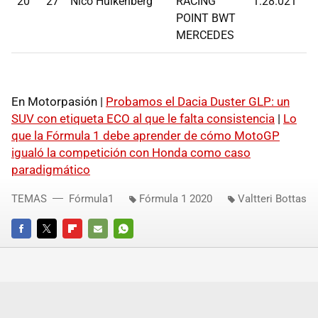
20
27
Nico Hulkenberg
RACING
1:28.021
POINT BWT
MERCEDES
En Motorpasión |
Probamos el Dacia Duster GLP: un
SUV con etiqueta ECO al que le falta consistencia
|
Lo
que la Fórmula 1 debe aprender de cómo MotoGP
igualó la competición con Honda como caso
paradigmático
TEMAS
Fórmula1
Fórmula 1 2020
Valtteri Bottas
FACEBOOK
TWITTER
FLIPBOARD
E-
WHATSAPP
MAIL