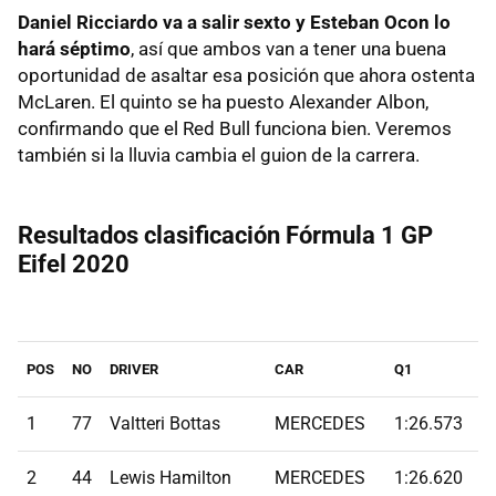
Daniel Ricciardo va a salir sexto y Esteban Ocon lo
hará séptimo
, así que ambos van a tener una buena
oportunidad de asaltar esa posición que ahora ostenta
McLaren. El quinto se ha puesto Alexander Albon,
confirmando que el Red Bull funciona bien. Veremos
también si la lluvia cambia el guion de la carrera.
Resultados clasificación Fórmula 1 GP
Eifel 2020
POS
NO
DRIVER
CAR
Q1
Q
1
77
Valtteri Bottas
MERCEDES
1:26.573
1
2
44
Lewis Hamilton
MERCEDES
1:26.620
1