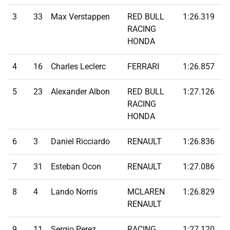
3
33
Max Verstappen
RED BULL
1:26.319
1
RACING
HONDA
4
16
Charles Leclerc
FERRARI
1:26.857
1
5
23
Alexander Albon
RED BULL
1:27.126
1
RACING
HONDA
6
3
Daniel Ricciardo
RENAULT
1:26.836
1
7
31
Esteban Ocon
RENAULT
1:27.086
1
8
4
Lando Norris
MCLAREN
1:26.829
1
RENAULT
9
11
Sergio Perez
RACING
1:27.120
1