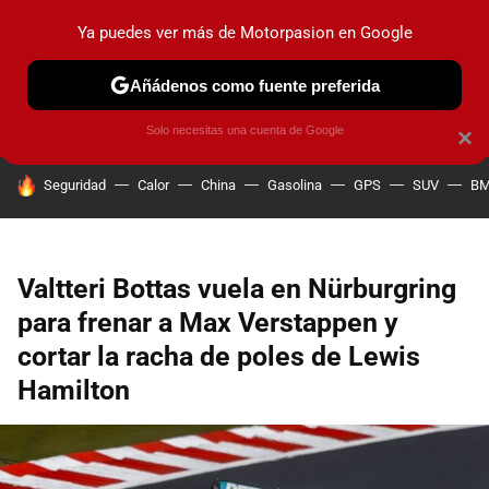
Ya puedes ver más de Motorpasion en Google
PRUEBAS
COCHES ELÉCTRICOS
OBSERVATORIO
F1
Añádenos como fuente preferida
Solo necesitas una cuenta de Google
×
HOY SE HABLA DE
Seguridad
Calor
China
Gasolina
GPS
SUV
B
Valtteri Bottas vuela en Nürburgring
para frenar a Max Verstappen y
cortar la racha de poles de Lewis
Hamilton