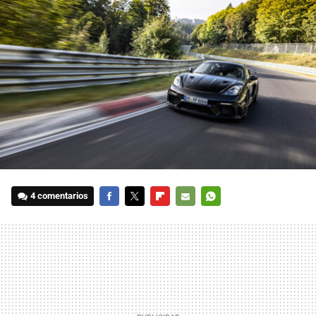
4 comentarios
FACEBOOK
TWITTER
FLIPBOARD
E-
WHATSAPP
MAIL