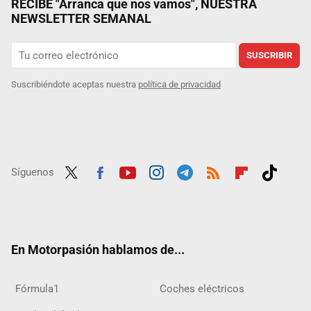
RECIBE "Arranca que nos vamos", NUESTRA
NEWSLETTER SEMANAL
SUSCRIBIR
Suscribiéndote aceptas nuestra
política de privacidad
Síguenos
Twit
Fac
Yout
Inst
Tele
RSS
Flip
Tikt
ter
ebo
ube
agra
gra
boar
ok
ok
m
m
d
En Motorpasión hablamos de...
Fórmula1
Coches eléctricos