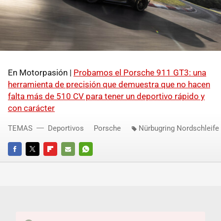
En Motorpasión |
Probamos el Porsche 911 GT3: una
herramienta de precisión que demuestra que no hacen
falta más de 510 CV para tener un deportivo rápido y
con carácter
TEMAS
Deportivos
Porsche
Nürbugring Nordschleife
FACEBOOK
TWITTER
FLIPBOARD
E-
WHATSAPP
MAIL