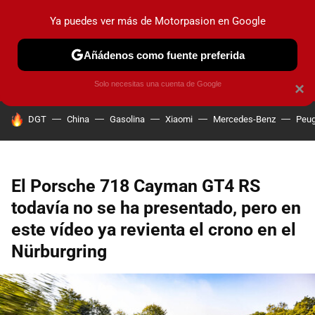
Ya puedes ver más de Motorpasion en Google
PRUEBAS
COCHES ELÉCTRICOS
OBSERVATORIO
F1
Añádenos como fuente preferida
Solo necesitas una cuenta de Google
×
HOY SE HABLA DE
DGT
China
Gasolina
Xiaomi
Mercedes-Benz
Peug
El Porsche 718 Cayman GT4 RS
todavía no se ha presentado, pero en
este vídeo ya revienta el crono en el
Nürburgring