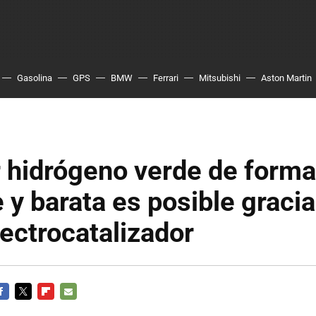
Gasolina
GPS
BMW
Ferrari
Mitsubishi
Aston Martin
r hidrógeno verde de form
e y barata es posible graci
ectrocatalizador
ACEBOOK
TWITTER
FLIPBOARD
E-