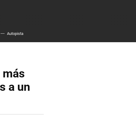
Autopista
a más
as a un