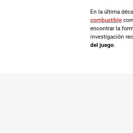
En la última déc
combustible
como
encontrar la for
investigación rec
del juego
.