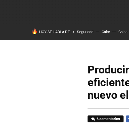
HOY SE HABLA DE
Seguridad
Calor
China
Produci
eficient
nuevo el
6 comentarios
F