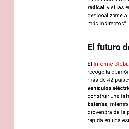
radical
, y si la
deslocalizarse a
más indirectos”.
El futuro d
El
Informe Globa
recoge la opinió
más de 42 países
vehículos eléctri
construir una
inf
baterías
, mientr
provendrá de la 
rápida en una es