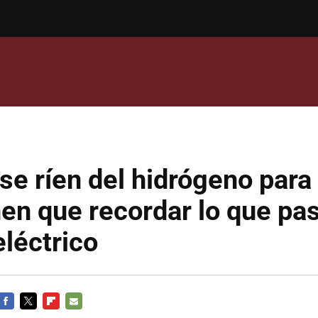
se ríen del hidrógeno para
nen que recordar lo que pa
eléctrico
FACEBOOK
TWITTER
FLIPBOARD
E-