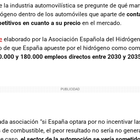
 la industria automovilística se pregunte de qué ma
drógeno dentro de los automóviles que aparte de
cont
titivos en cuanto a su precio
en el mercado.
e
elaborado por la Asociación Española del Hidróge
o de que España apueste por el hidrógeno como com
0.000 y 180.000 empleos directos entre 2030 y 203
da asociación “si España optara por no incentivar la
s de combustible, el peor resultado no sería no gene
se caso,
el sector de la automoción se vería sometid