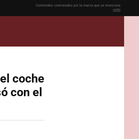
Contenidos contratados por la marca que se menciona
+info
 el coche
só con el