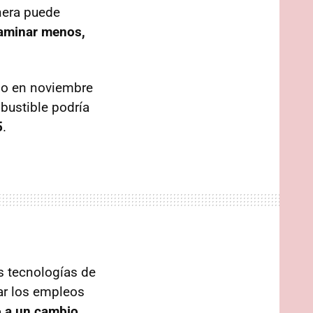
nera puede
aminar menos,
no en noviembre
bustible podría
5
.
s tecnologías de
rar los empleos
o a un cambio