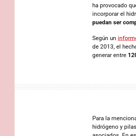
ha provocado que
incorporar el hi
puedan ser compe
Según un
inform
de 2013, el hech
generar entre
12
Para la menciona
hidrógeno y pila
asociados. En e