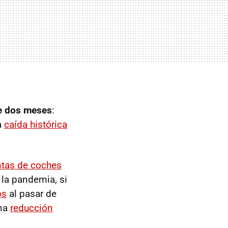
e dos meses
:
a
caída histórica
ntas de coches
 la pandemia, si
os
al pasar de
una
reducción