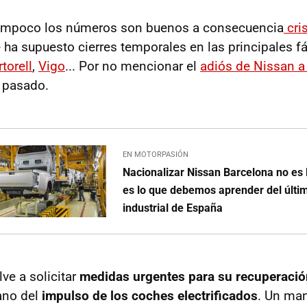
ampoco los números son buenos a consecuencia
cri
 ha supuesto cierres temporales en las principales f
torell
,
Vigo
... Por no mencionar el
adiós de Nissan a 
 pasado.
EN MOTORPASIÓN
Nacionalizar Nissan Barcelona no es l
es lo que debemos aprender del últi
industrial de España
lve a solicitar
medidas urgentes para su recuperació
ano del
impulso de los coches electrificados
. Un man