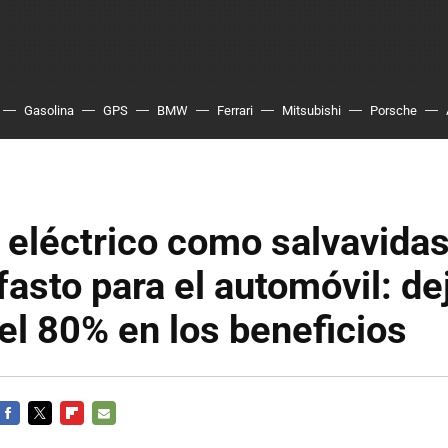
Gasolina
GPS
BMW
Ferrari
Mitsubishi
Porsche
 eléctrico como salvavidas
asto para el automóvil: de
el 80% en los beneficios
FACEBOOK
TWITTER
FLIPBOARD
E-