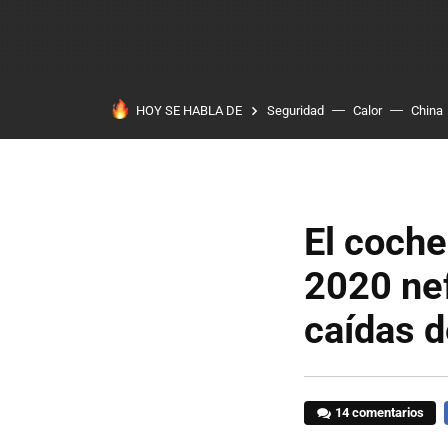
HOY SE HABLA DE
Seguridad
Calor
China
El coche
2020 nef
caídas d
14 comentarios