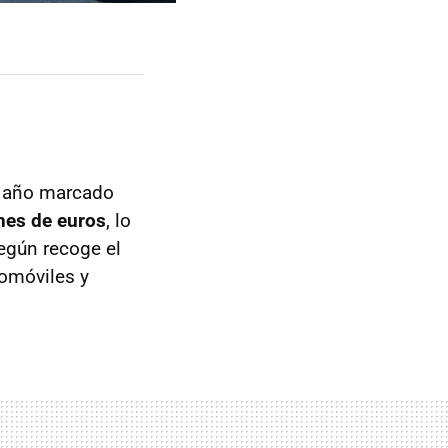
n año marcado
nes de euros
, lo
egún recoge el
omóviles y