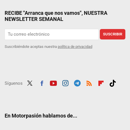
RECIBE "Arranca que nos vamos", NUESTRA
NEWSLETTER SEMANAL
SUSCRIBIR
Suscribiéndote aceptas nuestra
política de privacidad
Síguenos
Twit
Fac
Yout
Inst
Tele
RSS
Flip
Tikt
ter
ebo
ube
agra
gra
boar
ok
ok
m
m
d
En Motorpasión hablamos de...