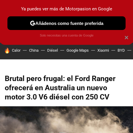
Ya puedes ver más de Motorpasion en Google
PRUEBAS
COCHES ELÉCTRICOS
OBSERVATORIO
F1
Añádenos como fuente preferida
Solo necesitas una cuenta de Google
×
HOY SE HABLA DE
Calor
China
Diésel
Google Maps
Xiaomi
BYD
Brutal pero frugal: el Ford Ranger
ofrecerá en Australia un nuevo
motor 3.0 V6 diésel con 250 CV