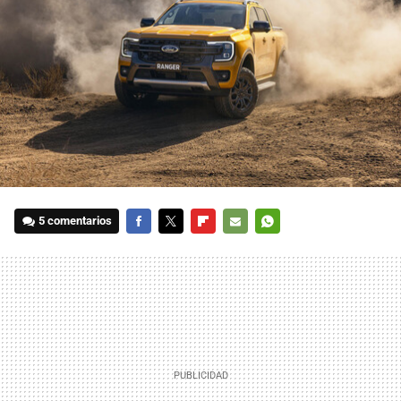
5 comentarios
FACEBOOK
TWITTER
FLIPBOARD
E-
WHATSAPP
MAIL