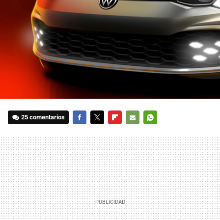
25 comentarios
FACEBOOK
TWITTER
FLIPBOARD
E-
WHATSAPP
MAIL