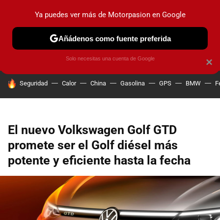
Ya puedes ver más de Motorpasion en Google
PRUEBAS
COCHES ELÉCTRICOS
OBSERVATORIO
F1
Añádenos como fuente preferida
Solo necesitas una cuenta de Google
×
HOY SE HABLA DE
Seguridad
Calor
China
Gasolina
GPS
BMW
F
El nuevo Volkswagen Golf GTD
promete ser el Golf diésel más
potente y eficiente hasta la fecha