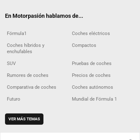
ter
ebo
ube
agra
gra
boar
ok
ok
m
m
d
En Motorpasión hablamos de...
Fórmula1
Coches eléctricos
Coches híbridos y
Compactos
enchufables
SUV
Pruebas de coches
Rumores de coches
Precios de coches
Comparativa de coches
Coches autónomos
Futuro
Mundial de Fórmula 1
VER MÁS TEMAS