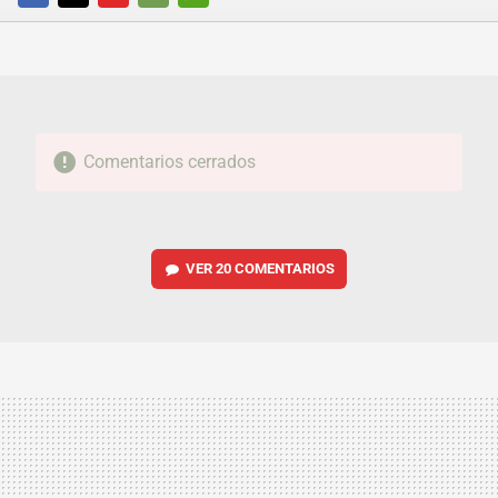
FACEBOOK
TWITTER
FLIPBOARD
E-
WHATSAPP
MAIL
Comentarios cerrados
VER
20 COMENTARIOS