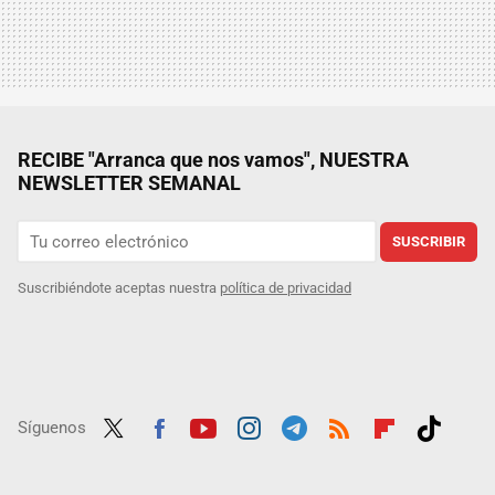
RECIBE "Arranca que nos vamos", NUESTRA
NEWSLETTER SEMANAL
SUSCRIBIR
Suscribiéndote aceptas nuestra
política de privacidad
Síguenos
Twit
Fac
Yout
Inst
Tele
RSS
Flip
Tikt