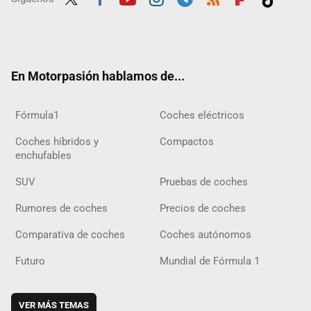
Twit
Fac
Yout
Inst
Tele
RSS
Flip
Tikt
ter
ebo
ube
agra
gra
boar
ok
ok
m
m
d
En Motorpasión hablamos de...
Fórmula1
Coches eléctricos
Coches híbridos y
Compactos
enchufables
SUV
Pruebas de coches
Rumores de coches
Precios de coches
Comparativa de coches
Coches autónomos
Futuro
Mundial de Fórmula 1
VER MÁS TEMAS