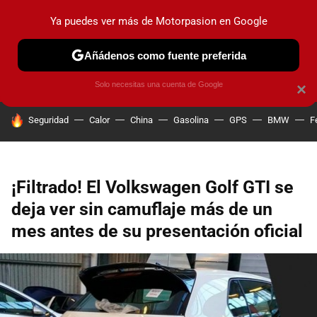
Ya puedes ver más de Motorpasion en Google
PRUEBAS
COCHES ELÉCTRICOS
OBSERVATORIO
F1
Añádenos como fuente preferida
Solo necesitas una cuenta de Google
×
HOY SE HABLA DE
Seguridad
Calor
China
Gasolina
GPS
BMW
F
¡Filtrado! El Volkswagen Golf GTI se
deja ver sin camuflaje más de un
mes antes de su presentación oficial