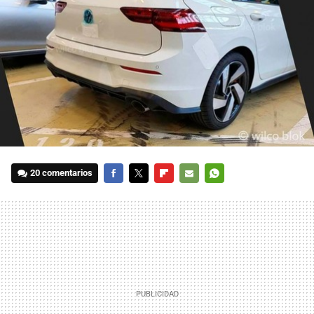
20 comentarios
FACEBOOK
TWITTER
FLIPBOARD
E-
WHATSAPP
MAIL