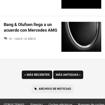
Bang & Olufsen llega a un
acuerdo con Mercedes AMG
COMENTARIOS
16
HACE 18 AÑOS
«
MÁS RECIENTES
MÁS ANTIGUAS
»
ARCHIVO DE NOTICIAS
OTROS TEMAS:
Fórmula1
Coches eléctricos
Rumores de coches