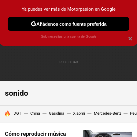
Ya puedes ver más de Motorpasion en Google
PRUEBAS
COCHES ELÉCTRICOS
OBSERVATORIO
F1
Añádenos como fuente preferida
Solo necesitas una cuenta de Google
×
sonido
HOY SE HABLA DE
DGT
China
Gasolina
Xiaomi
Mercedes-Benz
Peu
Cómo reproducir música