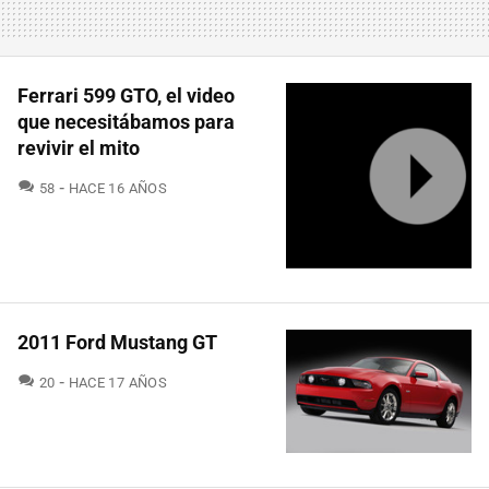
Ferrari 599 GTO, el video
que necesitábamos para
revivir el mito
COMENTARIOS
58
HACE 16 AÑOS
2011 Ford Mustang GT
COMENTARIOS
20
HACE 17 AÑOS