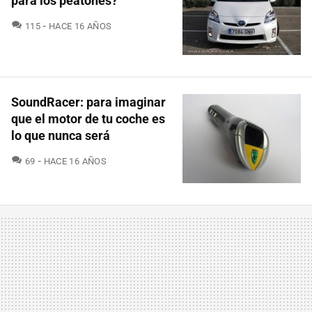
para los peatones?
COMENTARIOS
115
HACE 16 AÑOS
SoundRacer: para imaginar
que el motor de tu coche es
lo que nunca será
COMENTARIOS
69
HACE 16 AÑOS