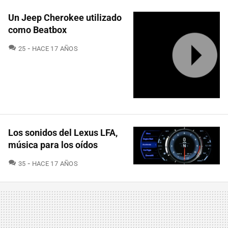
Un Jeep Cherokee utilizado
como Beatbox
COMENTARIOS
25
HACE 17 AÑOS
Los sonidos del Lexus LFA,
música para los oídos
COMENTARIOS
35
HACE 17 AÑOS