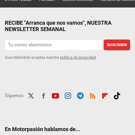
RECIBE "Arranca que nos vamos", NUESTRA
NEWSLETTER SEMANAL
SUSCRIBIR
Suscribiéndote aceptas nuestra
política de privacidad
Síguenos
Twit
Fac
Yout
Inst
Tele
RSS
Flip
Tikt
ter
ebo
ube
agra
gra
boar
ok
ok
m
m
d
En Motorpasión hablamos de...