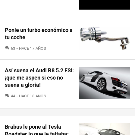
Ponle un turbo económico a
tu coche
COMENTARIOS
63
HACE 17 AÑOS
Así suena el Audi R8 5.2 FSI:
¡que me aspen si eso no
suena a gloria!
COMENTARIOS
44
HACE 18 AÑOS
Brabus le pone al Tesla
Roadster lo que le faltaba: