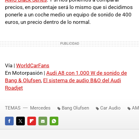
precios, en porcentaje será lo mismo que si decidimos
ponerle a un coche medio un equipo de sonido de 400
euros, un precio dentro de lo normal.
Vía |
WorldCarFans
En Motorpasión |
Audi A8 con 1.000 W de sonido de
Bang & Olufsen
,
El sistema de audio B&O del Audi
Roadjet
TEMAS
Mercedes
Bang Olufsen
Car Audio
AM
FACEBOOK
TWITTER
FLIPBOARD
E-
WHATSAPP
MAIL