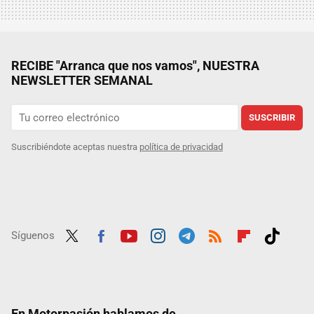
RECIBE "Arranca que nos vamos", NUESTRA
NEWSLETTER SEMANAL
SUSCRIBIR
Suscribiéndote aceptas nuestra
política de privacidad
Síguenos
Twit
Fac
Yout
Inst
Tele
RSS
Flip
Tikt
ter
ebo
ube
agra
gra
boar
ok
ok
m
m
d
En Motorpasión hablamos de...