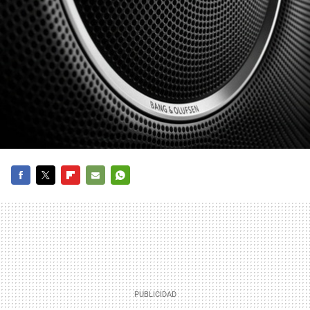
FACEBOOK
TWITTER
FLIPBOARD
E-
WHATSAPP
MAIL