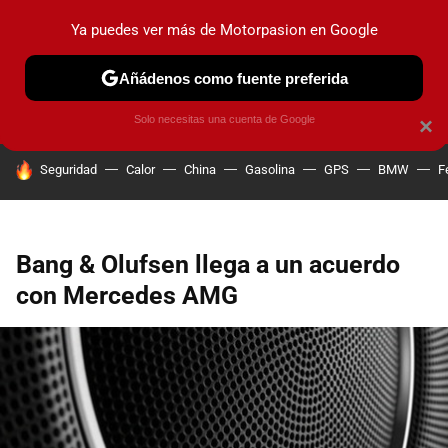
Ya puedes ver más de Motorpasion en Google
PRUEBAS
COCHES ELÉCTRICOS
OBSERVATORIO
F1
Añádenos como fuente preferida
Solo necesitas una cuenta de Google
×
HOY SE HABLA DE
Seguridad
Calor
China
Gasolina
GPS
BMW
F
Bang & Olufsen llega a un acuerdo
con Mercedes AMG