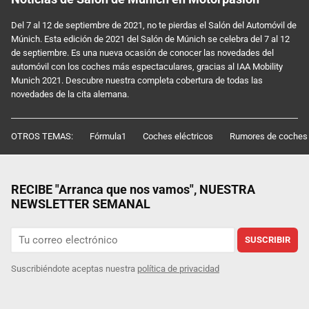
Del 7 al 12 de septiembre de 2021, no te pierdas el Salón del Automóvil de
Múnich. Esta edición de 2021 del Salón de Múnich se celebra del 7 al 12
de septiembre. Es una nueva ocasión de conocer las novedades del
automóvil con los coches más espectaculares, gracias al IAA Mobility
Munich 2021. Descubre nuestra completa cobertura de todas las
novedades de la cita alemana.
OTROS TEMAS:
Fórmula1
Coches eléctricos
Rumores de coches
RECIBE "Arranca que nos vamos", NUESTRA
NEWSLETTER SEMANAL
SUSCRIBIR
Suscribiéndote aceptas nuestra
política de privacidad