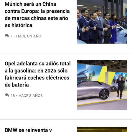
Múnich será un China
contra Europa: la presencia
de marcas chinas este año
es histórica
COMENTARIOS
1
HACE UN AÑO
Opel adelanta su adiós total
a la gasolina: en 2025 sólo
fabricará coches eléctricos
de batería
COMENTARIOS
18
HACE 3 AÑOS
BMW se reinventa y