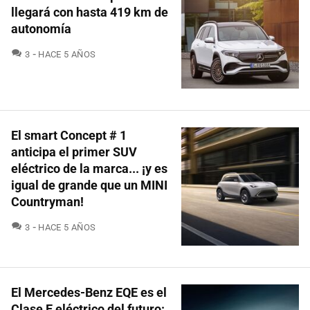
llegará con hasta 419 km de
autonomía
COMENTARIOS
3
HACE 5 AÑOS
El smart Concept # 1
anticipa el primer SUV
eléctrico de la marca... ¡y es
igual de grande que un MINI
Countryman!
COMENTARIOS
3
HACE 5 AÑOS
El Mercedes-Benz EQE es el
Clase E eléctrico del futuro: