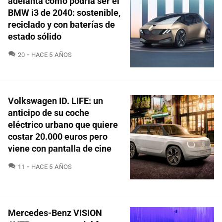
adelanta cómo podría ser el
BMW i3 de 2040: sostenible,
reciclado y con baterías de
estado sólido
COMENTARIOS
20
HACE 5 AÑOS
Volkswagen ID. LIFE: un
anticipo de su coche
eléctrico urbano que quiere
costar 20.000 euros pero
viene con pantalla de cine
COMENTARIOS
11
HACE 5 AÑOS
Mercedes-Benz VISION