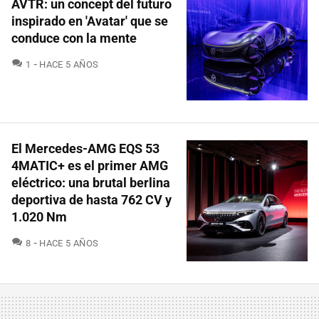
AVTR: un concept del futuro
inspirado en 'Avatar' que se
conduce con la mente
COMENTARIOS
1
HACE 5 AÑOS
El Mercedes-AMG EQS 53
4MATIC+ es el primer AMG
eléctrico: una brutal berlina
deportiva de hasta 762 CV y
1.020 Nm
COMENTARIOS
8
HACE 5 AÑOS