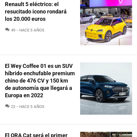
Renault 5 eléctrico: el
resucitado icono rondará
los 20.000 euros
COMENTARIOS
49
HACE 5 AÑOS
El Wey Coffee 01 es un SUV
híbrido enchufable premium
chino de 476 CV y 150 km
de autonomía que llegará a
Europa en 2022
COMENTARIOS
22
HACE 5 AÑOS
El ORA Cat será el primer