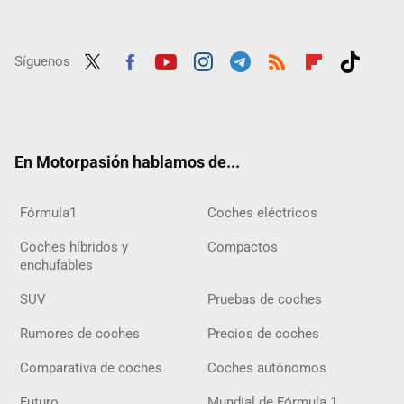
Síguenos
Twit
Fac
Yout
Inst
Tele
RSS
Flip
Tikt
ter
ebo
ube
agra
gra
boar
ok
ok
m
m
d
En Motorpasión hablamos de...
Fórmula1
Coches eléctricos
Coches híbridos y
Compactos
enchufables
SUV
Pruebas de coches
Rumores de coches
Precios de coches
Comparativa de coches
Coches autónomos
Futuro
Mundial de Fórmula 1