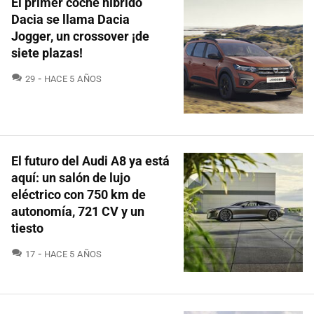
El primer coche híbrido
Dacia se llama Dacia
Jogger, un crossover ¡de
siete plazas!
COMENTARIOS
29
HACE 5 AÑOS
El futuro del Audi A8 ya está
aquí: un salón de lujo
eléctrico con 750 km de
autonomía, 721 CV y un
tiesto
COMENTARIOS
17
HACE 5 AÑOS