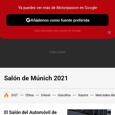
Ya puedes ver más de Motorpasion en Google
PRUEBAS
COCHES ELÉCTRICOS
OBSERVATORIO
F1
Añádenos como fuente preferida
Solo necesitas una cuenta de Google
×
Salón de Múnich 2021
HOY SE HABLA DE
DGT
China
Diésel
Gasolina
Xiaomi
Mercedes-Be
El Salón del Automóvil de