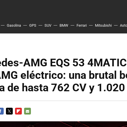
Gasolina
GPS
SUV
BMW
Ferrari
Mitsubishi
Asto
edes-AMG EQS 53 4MATIC+
MG eléctrico: una brutal b
va de hasta 762 CV y 1.02
ACEBOOK
TWITTER
FLIPBOARD
E-
MAIL