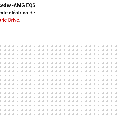
cedes-AMG EQS
te eléctrico
de
ric Drive
.