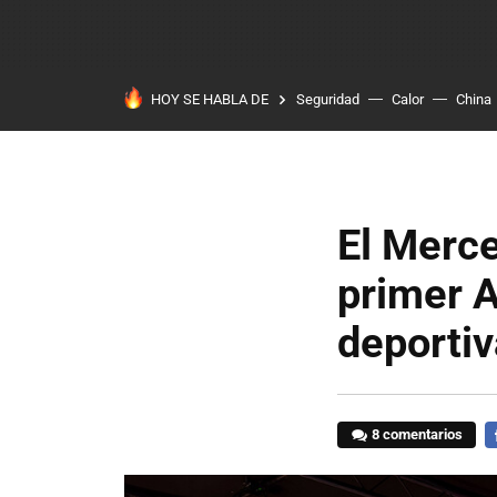
HOY SE HABLA DE
Seguridad
Calor
China
El Merc
primer A
deporti
8 comentarios
F