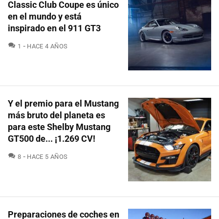
Classic Club Coupe es único
en el mundo y está
inspirado en el 911 GT3
COMENTARIOS
1
HACE 4 AÑOS
Y el premio para el Mustang
más bruto del planeta es
para este Shelby Mustang
GT500 de... ¡1.269 CV!
COMENTARIOS
8
HACE 5 AÑOS
Preparaciones de coches en