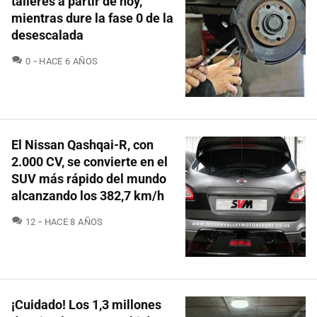
talleres a partir de hoy,
mientras dure la fase 0 de la
desescalada
COMENTARIOS
0
HACE 6 AÑOS
El Nissan Qashqai-R, con
2.000 CV, se convierte en el
SUV más rápido del mundo
alcanzando los 382,7 km/h
COMENTARIOS
12
HACE 8 AÑOS
¡Cuidado! Los 1,3 millones