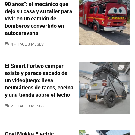
90 años”: el mecánico que
dejó su casa y su taller para
vivir en un camión de
bomberos convertido en
autocaravana
COMENTARIOS
4
HACE 3 MESES
El Smart Fortwo camper
existe y parece sacado de
un videojuego: lleva
neumáticos de tacos, cocina
y una tienda sobre el techo
COMENTARIOS
2
HACE 3 MESES
Opel Mokka Electric