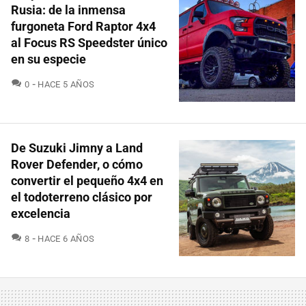
Rusia: de la inmensa
furgoneta Ford Raptor 4x4
al Focus RS Speedster único
en su especie
COMENTARIOS
0
HACE 5 AÑOS
De Suzuki Jimny a Land
Rover Defender, o cómo
convertir el pequeño 4x4 en
el todoterreno clásico por
excelencia
COMENTARIOS
8
HACE 6 AÑOS