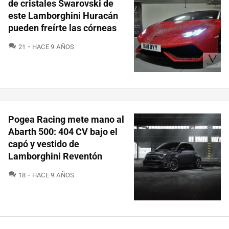
de cristales Swarovski de
este Lamborghini Huracán
pueden freírte las córneas
COMENTARIOS
21
HACE 9 AÑOS
Pogea Racing mete mano al
Abarth 500: 404 CV bajo el
capó y vestido de
Lamborghini Reventón
COMENTARIOS
18
HACE 9 AÑOS