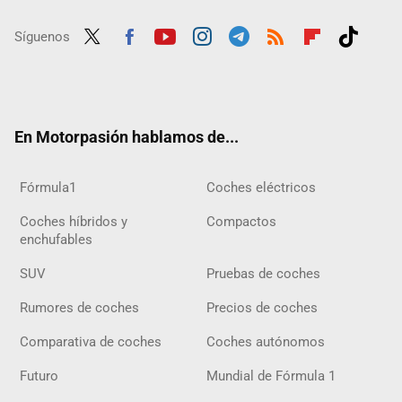
Síguenos
Twit
Fac
Yout
Inst
Tele
RSS
Flip
Tikt
ter
ebo
ube
agra
gra
boar
ok
ok
m
m
d
En Motorpasión hablamos de...
Fórmula1
Coches eléctricos
Coches híbridos y
Compactos
enchufables
SUV
Pruebas de coches
Rumores de coches
Precios de coches
Comparativa de coches
Coches autónomos
Futuro
Mundial de Fórmula 1