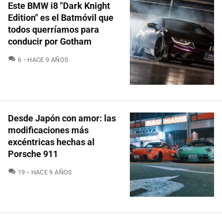
Este BMW i8 "Dark Knight
Edition" es el Batmóvil que
todos querríamos para
conducir por Gotham
COMENTARIOS
6
HACE 9 AÑOS
Desde Japón con amor: las
modificaciones más
excéntricas hechas al
Porsche 911
COMENTARIOS
19
HACE 9 AÑOS