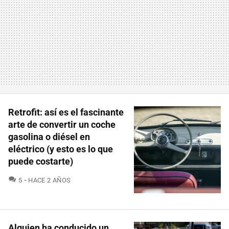
Retrofit: así es el fascinante
arte de convertir un coche
gasolina o diésel en
eléctrico (y esto es lo que
puede costarte)
COMENTARIOS
5
HACE 2 AÑOS
Alguien ha conducido un