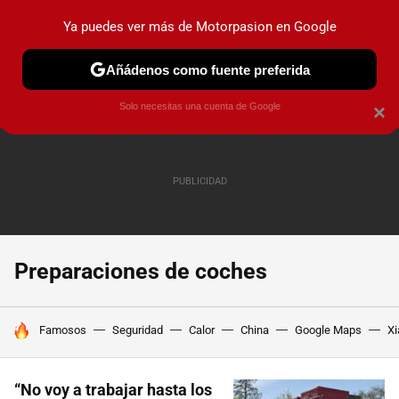
Ya puedes ver más de Motorpasion en Google
PRUEBAS
COCHES ELÉCTRICOS
OBSERVATORIO
F1
Añádenos como fuente preferida
Solo necesitas una cuenta de Google
×
Preparaciones de coches
HOY SE HABLA DE
Famosos
Seguridad
Calor
China
Google Maps
Xi
“No voy a trabajar hasta los