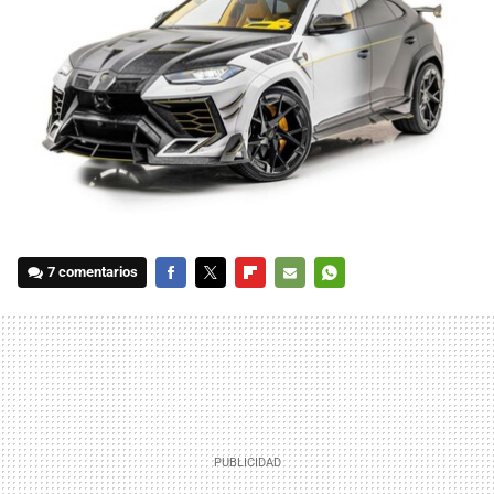
7 comentarios
FACEBOOK
TWITTER
FLIPBOARD
E-
WHATSAPP
MAIL