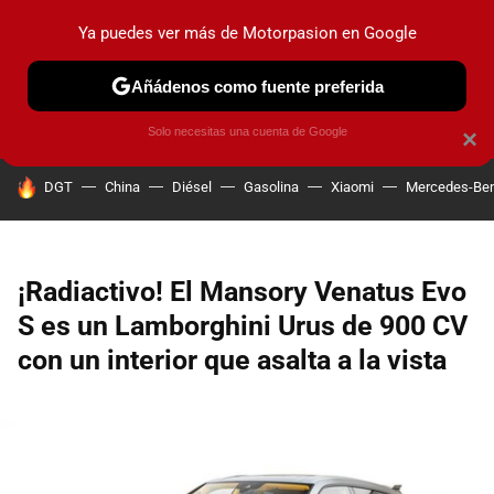
Ya puedes ver más de Motorpasion en Google
PRUEBAS
COCHES ELÉCTRICOS
OBSERVATORIO
F1
Añádenos como fuente preferida
Solo necesitas una cuenta de Google
×
HOY SE HABLA DE
DGT
China
Diésel
Gasolina
Xiaomi
Mercedes-Be
¡Radiactivo! El Mansory Venatus Evo
S es un Lamborghini Urus de 900 CV
con un interior que asalta a la vista