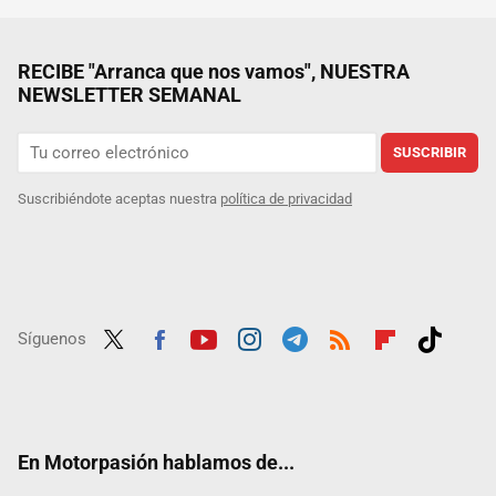
RECIBE "Arranca que nos vamos", NUESTRA
NEWSLETTER SEMANAL
SUSCRIBIR
Suscribiéndote aceptas nuestra
política de privacidad
Síguenos
Twit
Fac
Yout
Inst
Tele
RSS
Flip
Tikt
ter
ebo
ube
agra
gra
boar
ok
ok
m
m
d
En Motorpasión hablamos de...