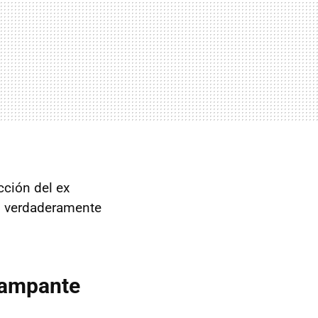
cción del ex
s verdaderamente
 Rampante