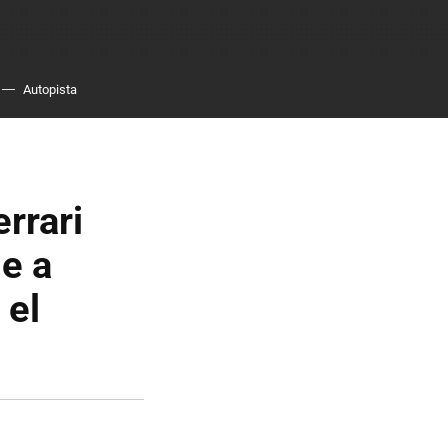
Autopista
rrari
le a
 el