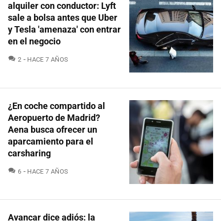
alquiler con conductor: Lyft
sale a bolsa antes que Uber
y Tesla 'amenaza' con entrar
en el negocio
COMENTARIOS
2
HACE 7 AÑOS
¿En coche compartido al
Aeropuerto de Madrid?
Aena busca ofrecer un
aparcamiento para el
carsharing
COMENTARIOS
6
HACE 7 AÑOS
Avancar dice adiós: la