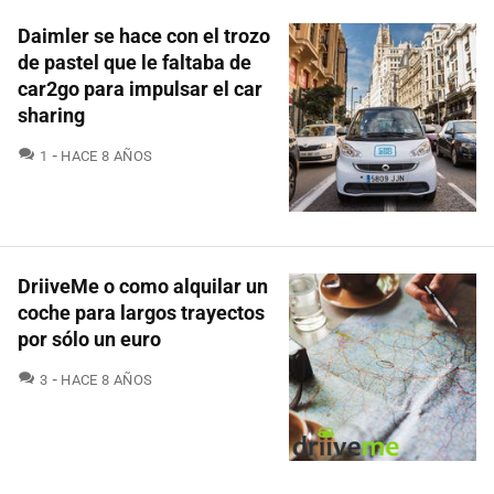
Daimler se hace con el trozo
de pastel que le faltaba de
car2go para impulsar el car
sharing
COMENTARIOS
1
HACE 8 AÑOS
DriiveMe o como alquilar un
coche para largos trayectos
por sólo un euro
COMENTARIOS
3
HACE 8 AÑOS