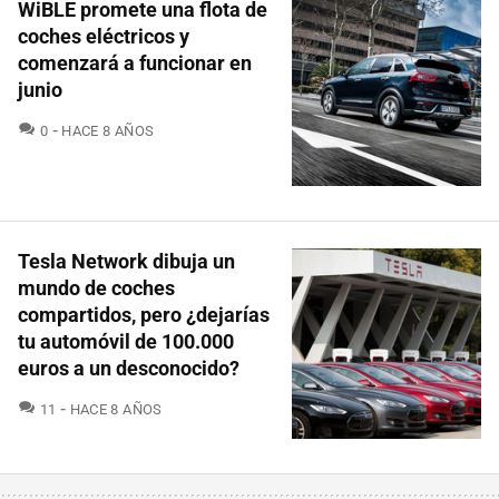
WiBLE promete una flota de
coches eléctricos y
comenzará a funcionar en
junio
COMENTARIOS
0
HACE 8 AÑOS
Tesla Network dibuja un
mundo de coches
compartidos, pero ¿dejarías
tu automóvil de 100.000
euros a un desconocido?
COMENTARIOS
11
HACE 8 AÑOS