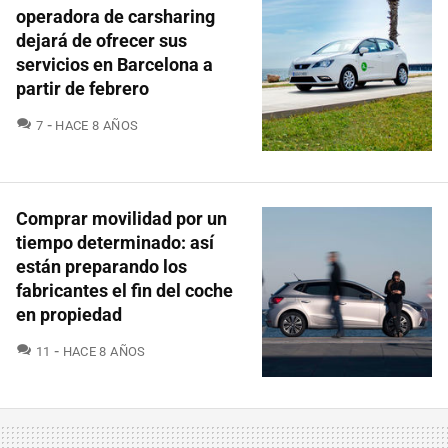
operadora de carsharing
dejará de ofrecer sus
servicios en Barcelona a
partir de febrero
COMENTARIOS
7
HACE 8 AÑOS
Comprar movilidad por un
tiempo determinado: así
están preparando los
fabricantes el fin del coche
en propiedad
COMENTARIOS
11
HACE 8 AÑOS