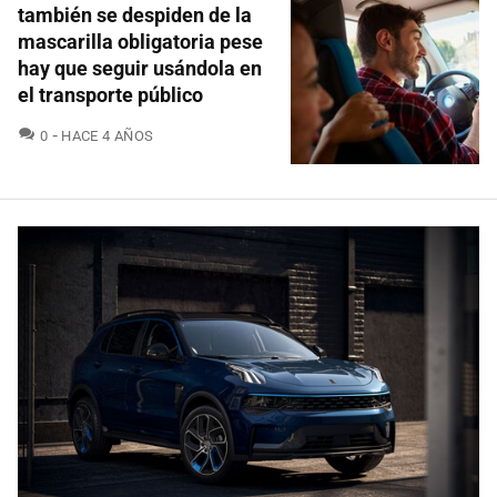
también se despiden de la
mascarilla obligatoria pese
hay que seguir usándola en
el transporte público
COMENTARIOS
0
HACE 4 AÑOS