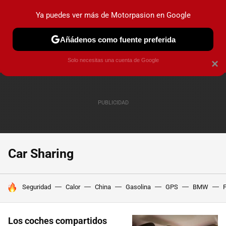
Ya puedes ver más de Motorpasion en Google
PRUEBAS
COCHES ELÉCTRICOS
OBSERVATORIO
F1
Añádenos como fuente preferida
Solo necesitas una cuenta de Google
×
Car Sharing
HOY SE HABLA DE
Seguridad
Calor
China
Gasolina
GPS
BMW
F
Los coches compartidos