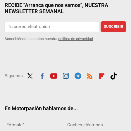
RECIBE "Arranca que nos vamos", NUESTRA
NEWSLETTER SEMANAL
SUSCRIBIR
Suscribiéndote aceptas nuestra
política de privacidad
Síguenos
Twit
Fac
Yout
Inst
Tele
RSS
Flip
Tikt
ter
ebo
ube
agra
gra
boar
ok
ok
m
m
d
En Motorpasión hablamos de...
Fórmula1
Coches eléctricos