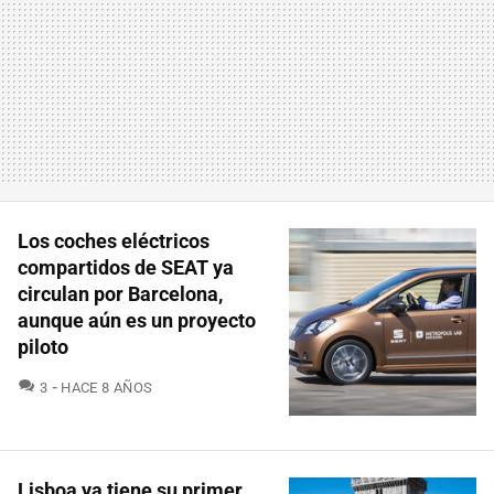
Los coches eléctricos
compartidos de SEAT ya
circulan por Barcelona,
aunque aún es un proyecto
piloto
COMENTARIOS
3
HACE 8 AÑOS
Lisboa ya tiene su primer