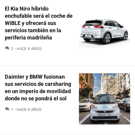
El Kia Niro híbrido
enchufable será el coche de
WiBLE y ofrecerá sus
servicios también en la
periferia madrileña
COMENTARIOS
2
HACE 8 AÑOS
Daimler y BMW fusionan
sus servicios de carsharing
en un imperio de movilidad
donde no se pondrá el sol
COMENTARIOS
1
HACE 8 AÑOS