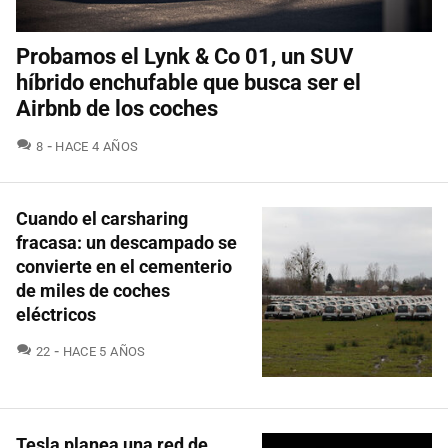
Probamos el Lynk & Co 01, un SUV
híbrido enchufable que busca ser el
Airbnb de los coches
COMENTARIOS
8
HACE 4 AÑOS
Cuando el carsharing
fracasa: un descampado se
convierte en el cementerio
de miles de coches
eléctricos
COMENTARIOS
22
HACE 5 AÑOS
Tesla planea una red de