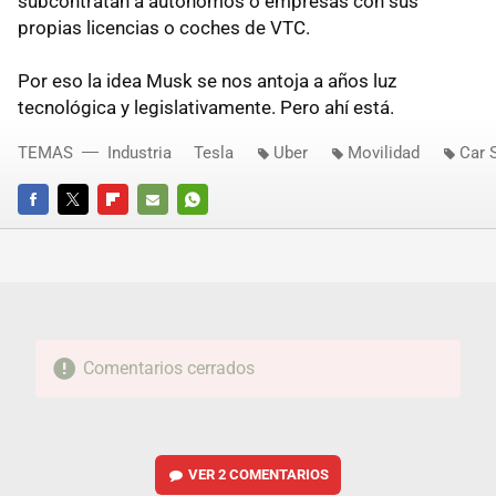
subcontratan a autónomos o empresas con sus
propias licencias o coches de VTC.
Por eso la idea Musk se nos antoja a años luz
tecnológica y legislativamente. Pero ahí está.
TEMAS
Industria
Tesla
Uber
Movilidad
Car 
FACEBOOK
TWITTER
FLIPBOARD
E-
WHATSAPP
MAIL
Comentarios cerrados
VER
2 COMENTARIOS