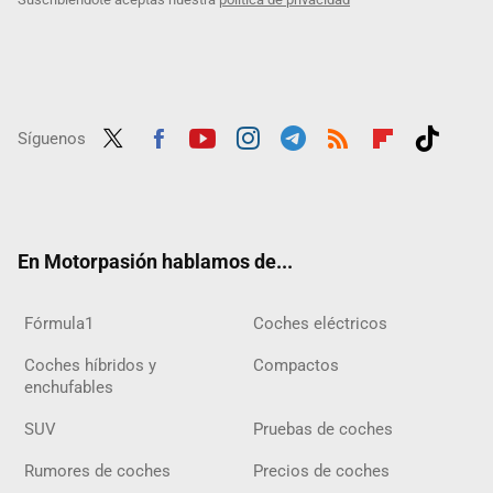
Síguenos
Twit
Fac
Yout
Inst
Tele
RSS
Flip
Tikt
ter
ebo
ube
agra
gra
boar
ok
ok
m
m
d
En Motorpasión hablamos de...
Fórmula1
Coches eléctricos
Coches híbridos y
Compactos
enchufables
SUV
Pruebas de coches
Rumores de coches
Precios de coches