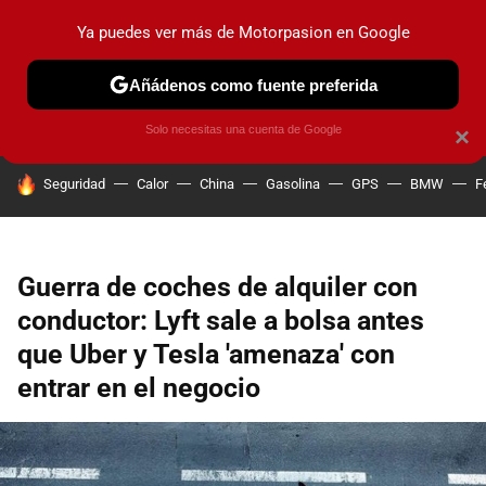
Ya puedes ver más de Motorpasion en Google
PRUEBAS
COCHES ELÉCTRICOS
OBSERVATORIO
F1
Añádenos como fuente preferida
Solo necesitas una cuenta de Google
×
HOY SE HABLA DE
Seguridad
Calor
China
Gasolina
GPS
BMW
F
Guerra de coches de alquiler con
conductor: Lyft sale a bolsa antes
que Uber y Tesla 'amenaza' con
entrar en el negocio