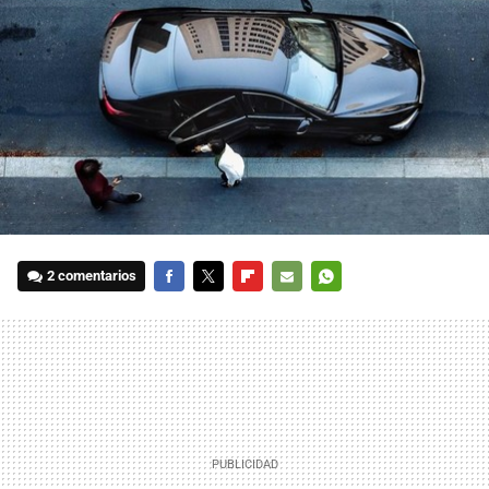
2 comentarios
FACEBOOK
TWITTER
FLIPBOARD
E-
WHATSAPP
MAIL