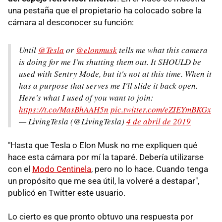
una pestaña que el propietario ha colocado sobre la
cámara al desconocer su función:
Until
@Tesla
or
@elonmusk
tells me what this camera
is doing for me I'm shutting them out. It SHOULD be
used with Sentry Mode, but it's not at this time. When it
has a purpose that serves me I'll slide it back open.
Here's what I used of you want to join:
https://t.co/MasBhAAH5n
pic.twitter.com/eZIEYmBKGx
— LivingTesla (@LivingTesla)
4 de abril de 2019
"Hasta que Tesla o Elon Musk no me expliquen qué
hace esta cámara por mí la taparé. Debería utilizarse
con el
Modo Centinela
, pero no lo hace. Cuando tenga
un propósito que me sea útil, la volveré a destapar",
publicó en Twitter este usuario.
Lo cierto es que pronto obtuvo una respuesta por