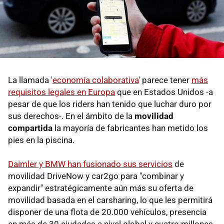
La llamada '
economía colaborativa
' parece tener
más
requisitos legales en Europa
que en Estados Unidos -a
pesar de que los riders han tenido que luchar duro por
sus derechos-. En el ámbito de la
movilidad
compartida
la mayoría de fabricantes han metido los
pies en la piscina.
Daimler y BMW han fusionado sus servicios
de
movilidad DriveNow y car2go para "combinar y
expandir" estratégicamente aún más su oferta de
movilidad basada en el carsharing, lo que les permitirá
disponer de una flota de 20.000 vehículos, presencia
en más de 30 ciudades a nivel global y cuatro millones