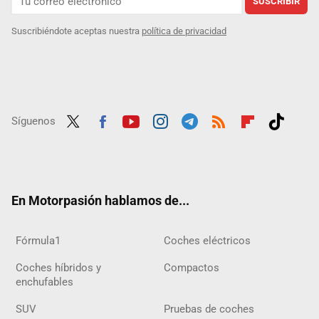
SUSCRIBIR
Suscribiéndote aceptas nuestra
política de privacidad
Síguenos
Twit
Fac
Yout
Inst
Tele
RSS
Flip
Tikt
ter
ebo
ube
agra
gra
boar
ok
ok
m
m
d
En Motorpasión hablamos de...
Fórmula1
Coches eléctricos
Coches híbridos y
Compactos
enchufables
SUV
Pruebas de coches