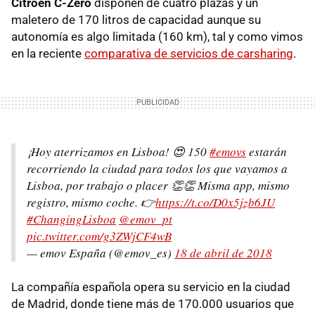
Citroën C-Zero
disponen de cuatro plazas y un
maletero de 170 litros de capacidad aunque su
autonomía es algo limitada (160 km), tal y como vimos
en la reciente
comparativa de servicios de carsharing
.
¡Hoy aterrizamos en Lisboa! 😍 150
#emovs
estarán
recorriendo la ciudad para todos los que vayamos a
Lisboa, por trabajo o placer 👏👏 Misma app, mismo
registro, mismo coche. 👉
https://t.co/D0x5jzb6JU
#ChangingLisboa
@emov_pt
pic.twitter.com/g3ZWjCF4wB
— emov España (@emov_es)
18 de abril de 2018
La compañía española opera su servicio en la ciudad
de Madrid, donde tiene más de 170.000 usuarios que