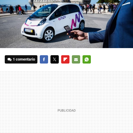
1 comentario
FACEBOOK
TWITTER
FLIPBOARD
E-
WHATSAPP
MAIL