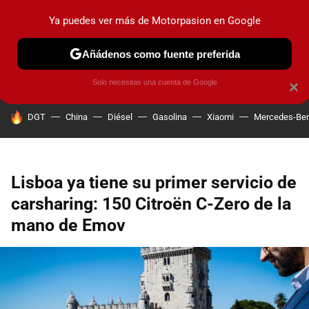
Ya puedes ver más de Motorpasion en Google
PRUEBAS
COCHES ELÉCTRICOS
OBSERVATORIO
F1
Añádenos como fuente preferida
Solo necesitas una cuenta de Google
×
HOY SE HABLA DE
DGT
China
Diésel
Gasolina
Xiaomi
Mercedes-Be
Lisboa ya tiene su primer servicio de
carsharing: 150 Citroën C-Zero de la
mano de Emov