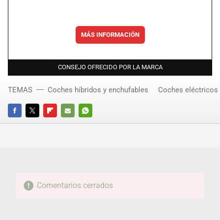
MÁS INFORMACIÓN
CONSEJO OFRECIDO POR LA MARCA
TEMAS
Coches híbridos y enchufables
Coches eléctricos
FACEBOOK
TWITTER
FLIPBOARD
E-
WHATSAPP
MAIL
Comentarios cerrados