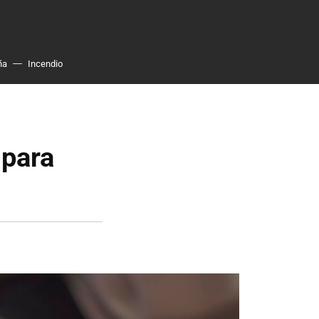
ña
Incendio
 para