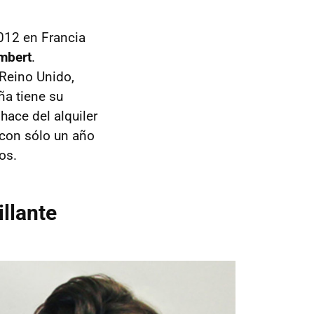
2012 en Francia
mbert
.
 Reino Unido,
ña tiene su
ace del alquiler
 con sólo un año
os.
llante