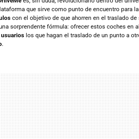
DriiveMe
es, sin duda, revolucionario dentro del univ
plataforma que sirve como punto de encuentro para l
culos
con el objetivo de que ahorren en el traslado de 
na sorprendente fórmula: ofrecer estos coches en al
s
usuarios
los que hagan el traslado de un punto a ot
o
.