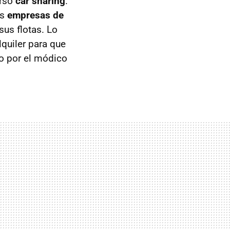
erso
car sharing
.
as
empresas de
sus flotas. Lo
quiler para que
ro por el módico