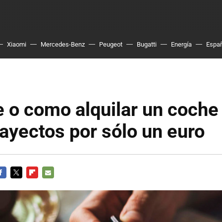
Xiaomi
Mercedes-Benz
Peugeot
Bugatti
Energía
Espa
 o como alquilar un coche
rayectos por sólo un euro
ACEBOOK
TWITTER
FLIPBOARD
E-
MAIL