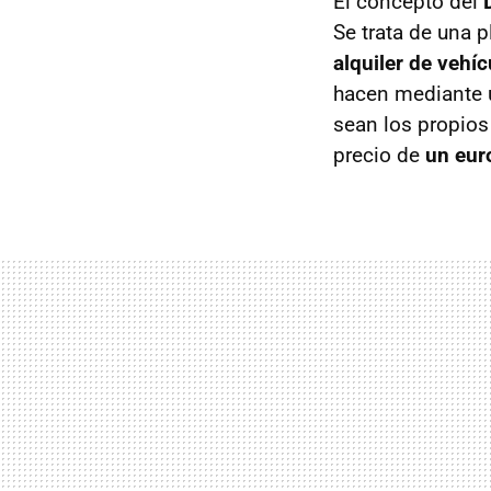
El concepto del
Se trata de una 
alquiler de vehí
hacen mediante u
sean los propio
precio de
un eur