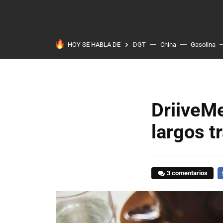
HOY SE HABLA DE
DGT
China
Gasolina
DriiveMe
largos t
3 comentarios
F