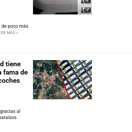
s de poco más
EER MÁS »
d tiene
a fama de
 coches
gracias al
paraísos