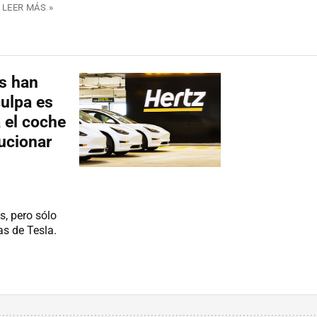
LEER MÁS »
os han
culpa es
 el coche
lucionar
s, pero sólo
as de Tesla.