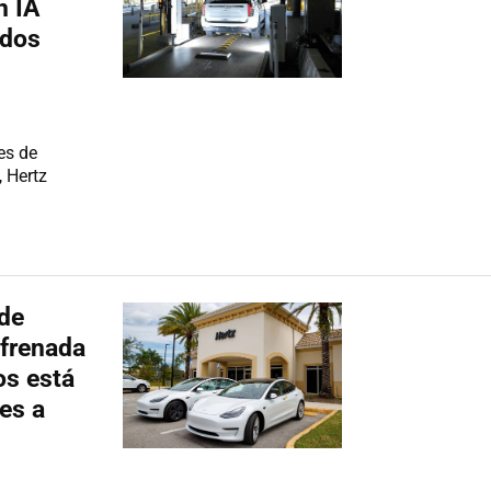
n IA
 dos
es de
, Hertz
 de
frenada
os está
es a