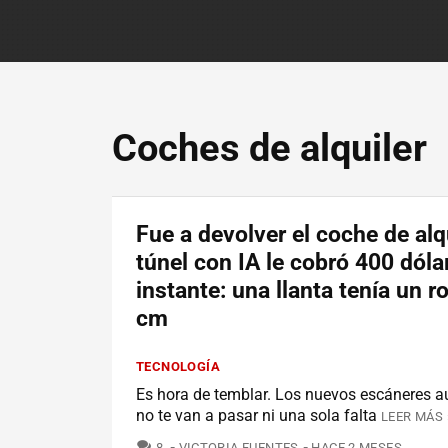
Coches de alquiler
Fue a devolver el coche de alq
túnel con IA le cobró 400 dóla
instante: una llanta tenía un r
cm
TECNOLOGÍA
Es hora de temblar. Los nuevos escáneres 
no te van a pasar ni una sola falta
LEER MÁS 
COMENTARIOS
8
VICTORIA FUENTES
HACE 2 MESES