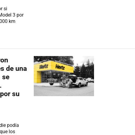
r si
Model 3 por
0.000 km
ron
es de una
 se
.
 por su
die podía
que los