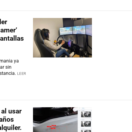
ler
gamer’
antallas
emania ya
ar sin
stancia.
LEER
 al usar
daños
lquiler.