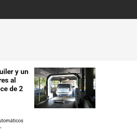
uiler y un
res al
oce de 2
automáticos
»