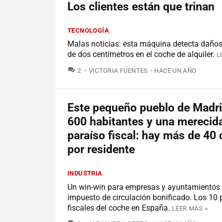
Los clientes están que trinan
TECNOLOGÍA
Malas noticias: esta máquina detecta daño
de dos centímetros en el coche de alquiler.
L
COMENTARIOS
2
VICTORIA FUENTES
HACE UN AÑO
Este pequeño pueblo de Madri
600 habitantes y una merecid
paraíso fiscal: hay más de 40
por residente
INDUSTRIA
Un win-win para empresas y ayuntamientos 
impuesto de circulación bonificado. Los 10 
fiscales del coche en España.
LEER MÁS »
COMENTARIOS