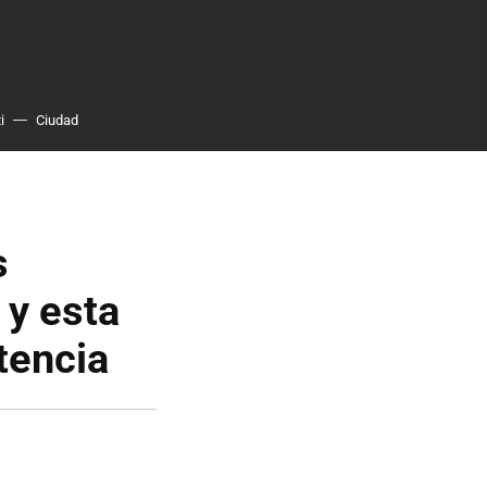
i
Ciudad
s
 y esta
tencia