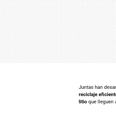
Juntas han desa
reciclaje eficie
litio
que lleguen a