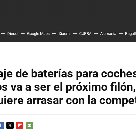
Diésel
Google Maps
Xiaomi
CUPRA
Alemania
Bugatt
laje de baterías para coche
s va a ser el próximo filón,
uiere arrasar con la compe
ACEBOOK
TWITTER
FLIPBOARD
E-