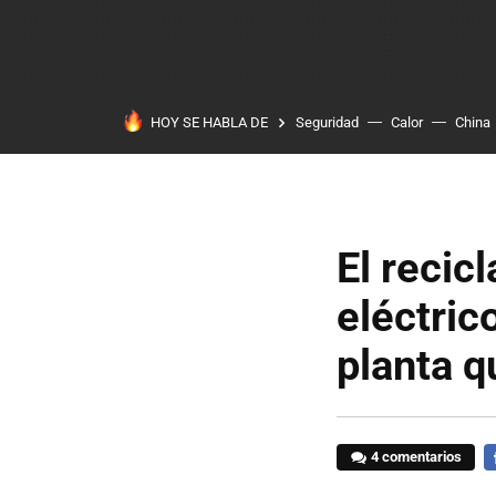
HOY SE HABLA DE
Seguridad
Calor
China
El recic
eléctrico
planta q
4 comentarios
F