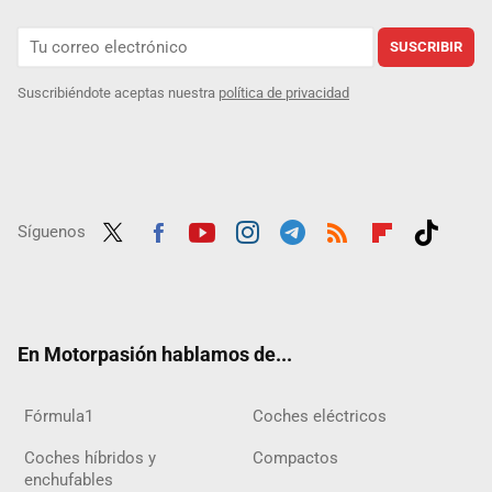
SUSCRIBIR
Suscribiéndote aceptas nuestra
política de privacidad
Síguenos
Twit
Fac
Yout
Inst
Tele
RSS
Flip
Tikt
ter
ebo
ube
agra
gra
boar
ok
ok
m
m
d
En Motorpasión hablamos de...
Fórmula1
Coches eléctricos
Coches híbridos y
Compactos
enchufables