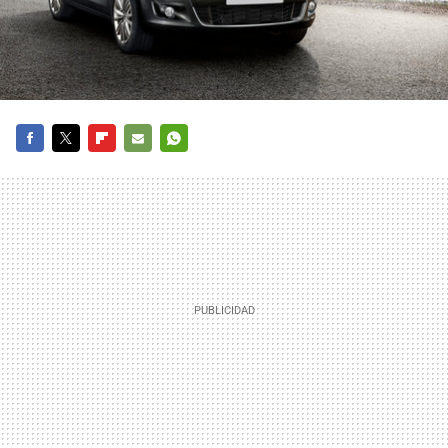
FACEBOOK
TWITTER
FLIPBOARD
E-
WHATSAPP
MAIL