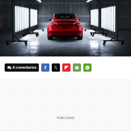
8 comentarios
FACEBOOK
TWITTER
FLIPBOARD
E-
WHATSAPP
MAIL