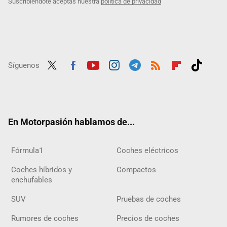
Suscribiéndote aceptas nuestra
política de privacidad
Síguenos
Twit
Fac
Yout
Inst
Tele
RSS
Flip
Tikt
ter
ebo
ube
agra
gra
boar
ok
ok
m
m
d
En Motorpasión hablamos de...
Fórmula1
Coches eléctricos
Coches híbridos y
Compactos
enchufables
SUV
Pruebas de coches
Rumores de coches
Precios de coches