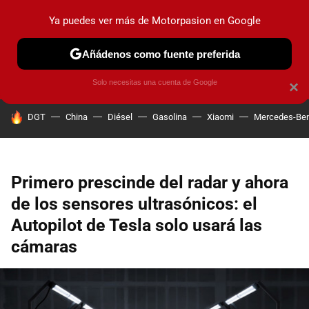
Ya puedes ver más de Motorpasion en Google
PRUEBAS
COCHES ELÉCTRICOS
OBSERVATORIO
F1
Añádenos como fuente preferida
Solo necesitas una cuenta de Google
×
HOY SE HABLA DE
DGT
China
Diésel
Gasolina
Xiaomi
Mercedes-Be
Primero prescinde del radar y ahora
de los sensores ultrasónicos: el
Autopilot de Tesla solo usará las
cámaras