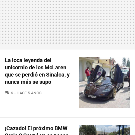
La loca leyenda del
unicornio de los McLaren
que se perdió en Sinaloa, y
nunca más se supo
COMENTARIOS
6
HACE 5 AÑOS
¡Cazado! El próximo BMW