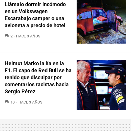
Llámalo dormir incómodo
en un Volkswagen
Escarabajo camper o una
avioneta a precio de hotel
COMENTARIOS
2
HACE 3 AÑOS
Helmut Marko la lía en la
F1. El capo de Red Bull se ha
tenido que disculpar por
comentarios racistas hacia
Sergio Pérez
COMENTARIOS
10
HACE 3 AÑOS