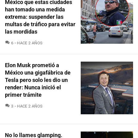
México que estas ciudades
han tomado una medida
extrema: suspender las
multas de tráfico para evitar
las mordidas
COMENTARIOS
6
HACE 2 AÑOS
Elon Musk prometió a
México una gigafábrica de
Tesla pero solo les dio un
render: Nunca inició el
primer trámite
COMENTARIOS
3
HACE 2 AÑOS
No lo llames glamping.