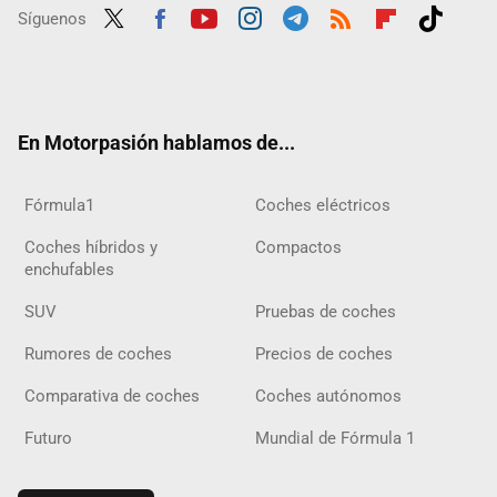
Síguenos
Twit
Fac
Yout
Inst
Tele
RSS
Flip
Tikt
ter
ebo
ube
agra
gra
boar
ok
ok
m
m
d
En Motorpasión hablamos de...
Fórmula1
Coches eléctricos
Coches híbridos y
Compactos
enchufables
SUV
Pruebas de coches
Rumores de coches
Precios de coches
Comparativa de coches
Coches autónomos
Futuro
Mundial de Fórmula 1