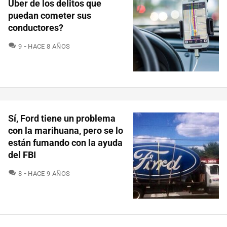
Uber de los delitos que
puedan cometer sus
conductores?
COMENTARIOS
9
HACE 8 AÑOS
Sí, Ford tiene un problema
con la marihuana, pero se lo
están fumando con la ayuda
del FBI
COMENTARIOS
8
HACE 9 AÑOS