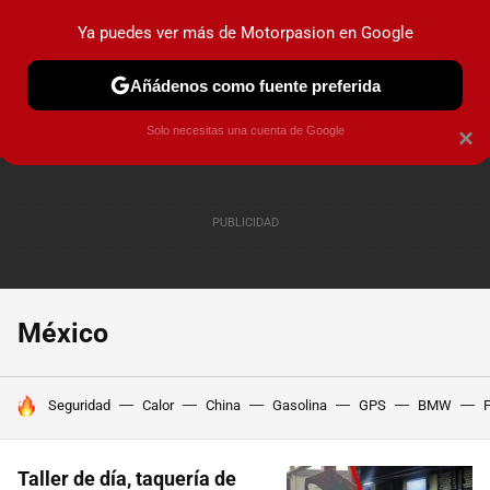
Ya puedes ver más de Motorpasion en Google
PRUEBAS
COCHES ELÉCTRICOS
OBSERVATORIO
F1
Añádenos como fuente preferida
Solo necesitas una cuenta de Google
×
México
HOY SE HABLA DE
Seguridad
Calor
China
Gasolina
GPS
BMW
F
Taller de día, taquería de