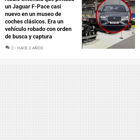
un Jaguar F-Pace casi
nuevo en un museo de
coches clásicos. Era un
vehículo robado con orden
de busca y captura
COMENTARIOS
2
HACE 2 AÑOS