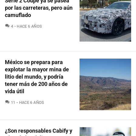
Serie 2 Coupé ya se pasea
por las carreteras, pero aún
camuflado
COMENTARIOS
4
HACE 6 AÑOS
México se prepara para
explotar la mayor mina de
litio del mundo, y podría
tener más de 200 años de
vida útil
COMENTARIOS
11
HACE 6 AÑOS
¿Son responsables Cabify y