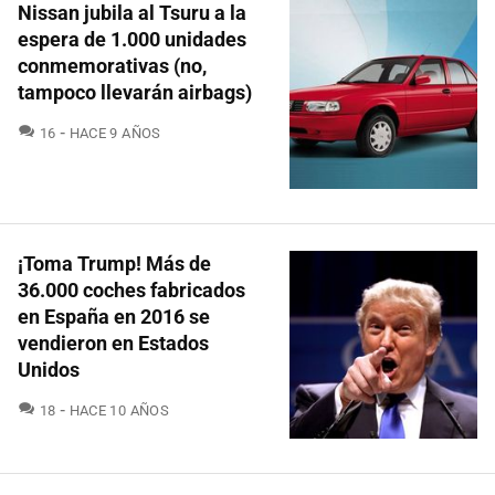
Nissan jubila al Tsuru a la
espera de 1.000 unidades
conmemorativas (no,
tampoco llevarán airbags)
COMENTARIOS
16
HACE 9 AÑOS
¡Toma Trump! Más de
36.000 coches fabricados
en España en 2016 se
vendieron en Estados
Unidos
COMENTARIOS
18
HACE 10 AÑOS