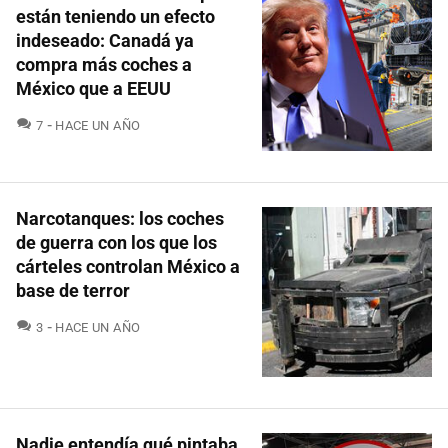
están teniendo un efecto
indeseado: Canadá ya
compra más coches a
México que a EEUU
COMENTARIOS
7
HACE UN AÑO
Narcotanques: los coches
de guerra con los que los
cárteles controlan México a
base de terror
COMENTARIOS
3
HACE UN AÑO
Nadie entendía qué pintaba