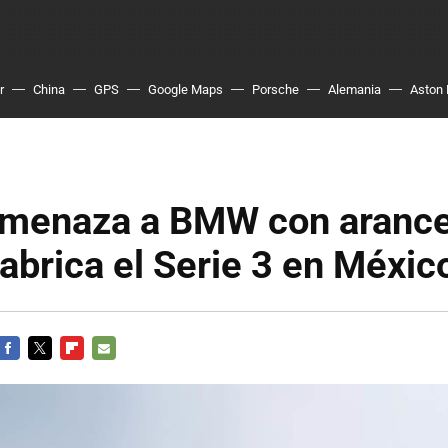
r
China
GPS
Google Maps
Porsche
Alemania
Aston 
menaza a BMW con arance
fabrica el Serie 3 en Méxic
FACEBOOK
TWITTER
FLIPBOARD
E-
MAIL