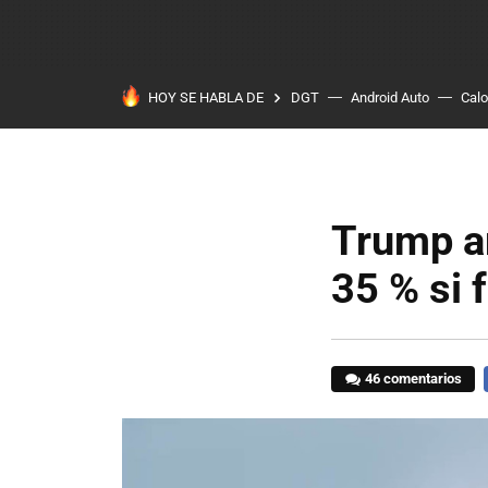
HOY SE HABLA DE
DGT
Android Auto
Calo
Trump a
35 % si 
46 comentarios