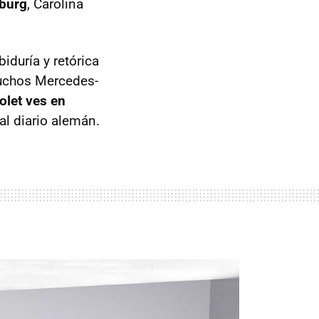
nburg
, Carolina
iduría y retórica
muchos Mercedes-
olet ves en
al diario alemán.