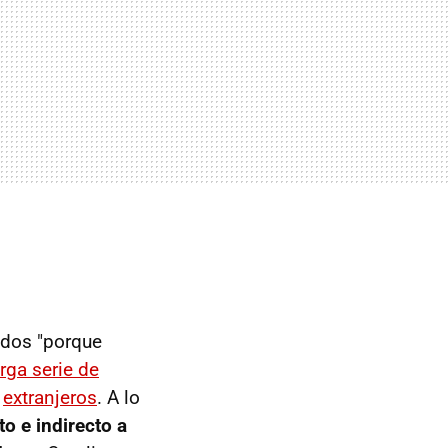
idos "porque
arga serie de
o
extranjeros
. A lo
o e indirecto a