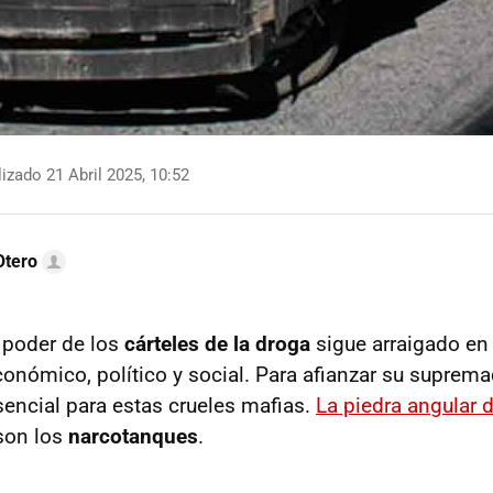
izado 21 Abril 2025, 10:52
Otero
 poder de los
cárteles de la droga
sigue arraigado en
onómico, político y social. Para afianzar su supremac
ncial para estas crueles mafias.
La piedra angular d
on los
narcotanques
.