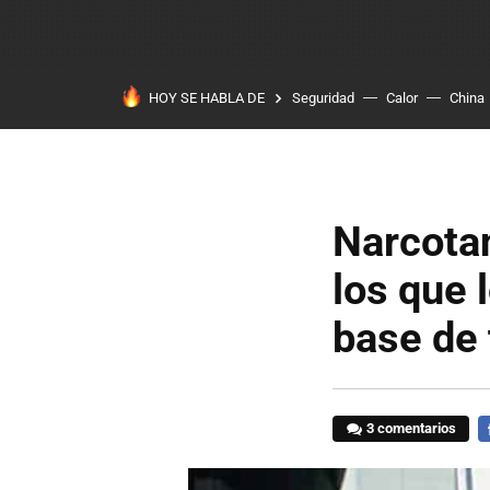
HOY SE HABLA DE
Seguridad
Calor
China
Narcotan
los que 
base de 
3 comentarios
F