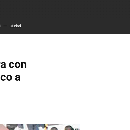
i
Ciudad
ra con
ico a