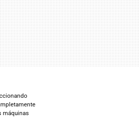
eccionando
ompletamente
as máquinas