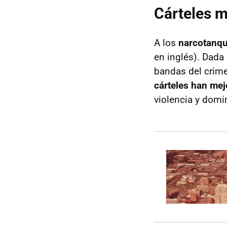
Cárteles m
A los
narcotanq
en inglés). Dada
bandas del crim
cárteles han mej
violencia y domi