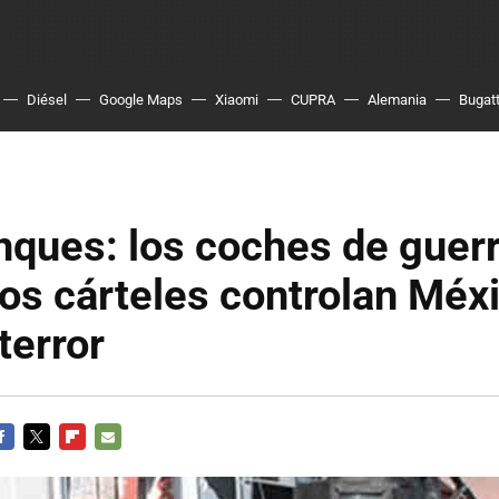
Diésel
Google Maps
Xiaomi
CUPRA
Alemania
Bugatt
ques: los coches de guer
los cárteles controlan Méx
terror
ACEBOOK
TWITTER
FLIPBOARD
E-
MAIL