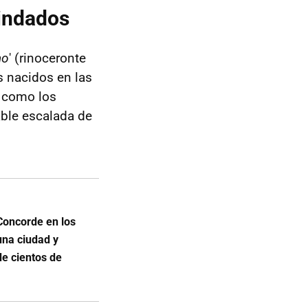
lindados
ho
' (rinoceronte
s nacidos en las
e como los
ble escalada de
Concorde en los
una ciudad y
de cientos de