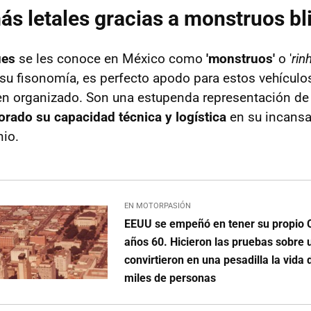
ás letales gracias a monstruos b
ues
se les conoce en México como
'monstruos'
o '
rin
 su fisonomía, es perfecto apodo para estos vehículo
en organizado. Son una estupenda representación d
orado su capacidad técnica y logística
en su incansa
nio.
EN MOTORPASIÓN
EEUU se empeñó en tener su propio 
años 60. Hicieron las pruebas sobre 
convirtieron en una pesadilla la vida 
miles de personas