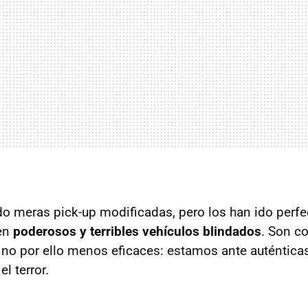
o meras pick-up modificadas, pero los han ido perf
 en
poderosos y terribles vehículos blindados
. Son c
 no por ello menos eficaces: estamos ante auténtic
l terror.