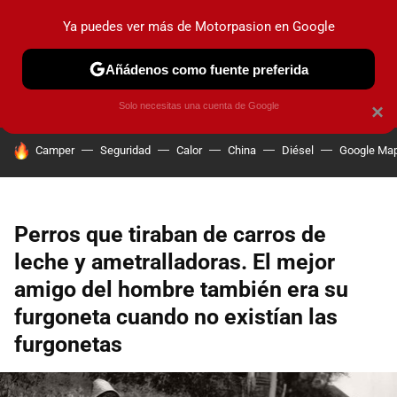
Ya puedes ver más de Motorpasion en Google
PRUEBAS
COCHES ELÉCTRICOS
OBSERVATORIO
F1
Añádenos como fuente preferida
Solo necesitas una cuenta de Google
×
HOY SE HABLA DE
Camper
Seguridad
Calor
China
Diésel
Google Ma
Perros que tiraban de carros de
leche y ametralladoras. El mejor
amigo del hombre también era su
furgoneta cuando no existían las
furgonetas