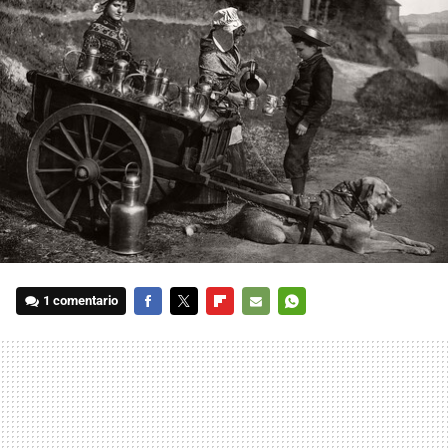
1 comentario
FACEBOOK
TWITTER
FLIPBOARD
E-
WHATSAPP
MAIL