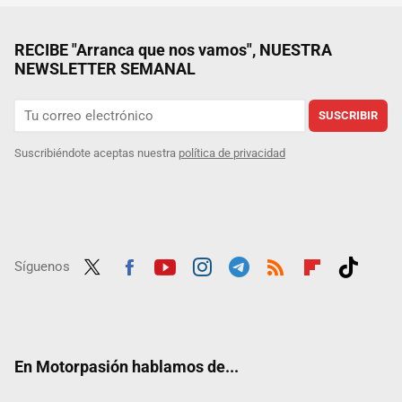
RECIBE "Arranca que nos vamos", NUESTRA
NEWSLETTER SEMANAL
SUSCRIBIR
Suscribiéndote aceptas nuestra
política de privacidad
Síguenos
Twit
Fac
Yout
Inst
Tele
RSS
Flip
Tikt
ter
ebo
ube
agra
gra
boar
ok
ok
m
m
d
En Motorpasión hablamos de...