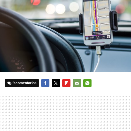
9 comentarios
FACEBOOK
TWITTER
FLIPBOARD
E-
WHATSAPP
MAIL