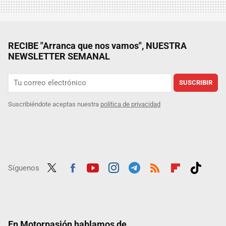
RECIBE "Arranca que nos vamos", NUESTRA
NEWSLETTER SEMANAL
SUSCRIBIR
Suscribiéndote aceptas nuestra
política de privacidad
Síguenos
Twit
Fac
Yout
Inst
Tele
RSS
Flip
Tikt
ter
ebo
ube
agra
gra
boar
ok
ok
m
m
d
En Motorpasión hablamos de...