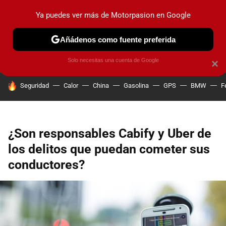
Ya puedes ver más de Motorpasion en Google
PRUEBAS
COCHES ELÉCTRICOS
OBSERVATORIO
F1
Añádenos como fuente preferida
Solo necesitas una cuenta de Google
×
HOY SE HABLA DE
Seguridad
Calor
China
Gasolina
GPS
BMW
F
¿Son responsables Cabify y Uber de
los delitos que puedan cometer sus
conductores?