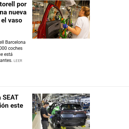
orell por
una nueva
 el vaso
ell Barcelona
.000 coches
ue está
antes.
LEER
 a SEAT
ión este