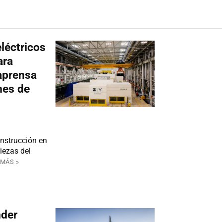
léctricos
ara
aprensa
nes de
nstrucción en
iezas del
 MÁS »
nder