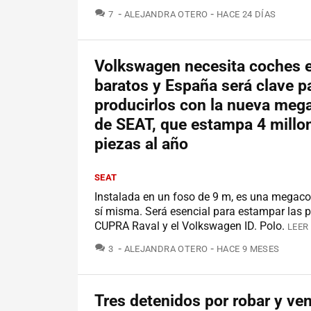
COMENTARIOS
7
ALEJANDRA OTERO
HACE 24 DÍAS
Volkswagen necesita coches e
baratos y España será clave p
producirlos con la nueva meg
de SEAT, que estampa 4 millo
piezas al año
SEAT
Instalada en un foso de 9 m, es una megaco
sí misma. Será esencial para estampar las p
CUPRA Raval y el Volkswagen ID. Polo.
LEER
COMENTARIOS
3
ALEJANDRA OTERO
HACE 9 MESES
Tres detenidos por robar y ve