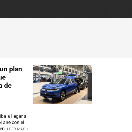
un plan
ue
a de
ba a llegar a
l aire con el
en.
LEER MÁS »