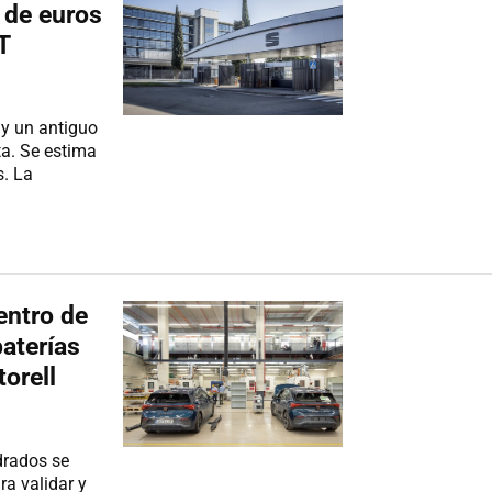
 de euros
T
 y un antiguo
ta. Se estima
s. La
entro de
baterías
orell
drados se
ra validar y