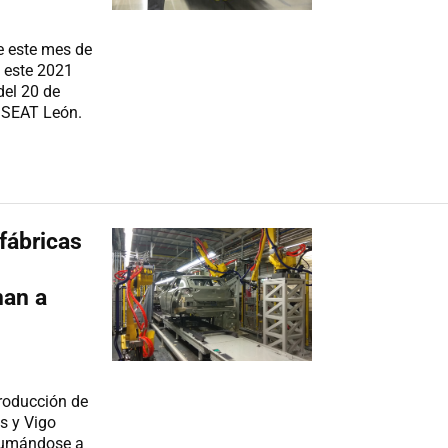
e este mes de
a este 2021
del 20 de
l SEAT León.
 fábricas
man a
producción de
s y Vigo
sumándose a