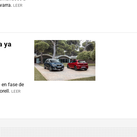
varra.
LEER
a ya
s
 en fase de
rell.
LEER