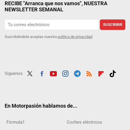
RECIBE "Arranca que nos vamos", NUESTRA
NEWSLETTER SEMANAL
SUSCRIBIR
Suscribiéndote aceptas nuestra
política de privacidad
Síguenos
Twit
Fac
Yout
Inst
Tele
RSS
Flip
Tikt
ter
ebo
ube
agra
gra
boar
ok
ok
m
m
d
En Motorpasión hablamos de...
Fórmula1
Coches eléctricos