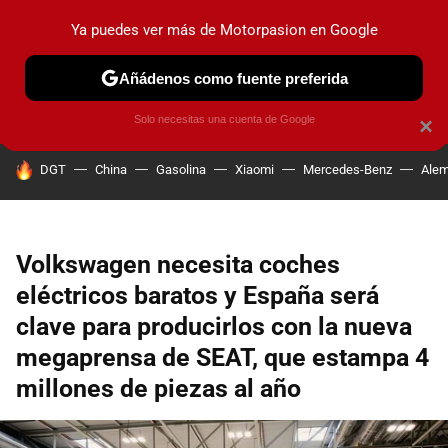
Ya puedes ver más de Motorpasion en Google
PRUEBAS
COCHES ELÉCTRICOS
OBSERVATORIO
F1
Añádenos como fuente preferida
Solo necesitas una cuenta de Google
×
HOY SE HABLA DE
DGT
China
Gasolina
Xiaomi
Mercedes-Benz
Alem
Volkswagen necesita coches
eléctricos baratos y España será
clave para producirlos con la nueva
megaprensa de SEAT, que estampa 4
millones de piezas al año