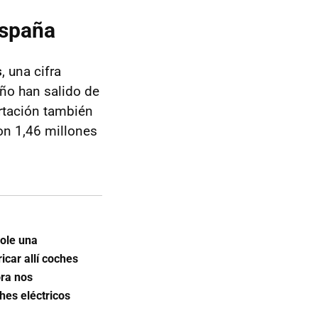
España
s
, una cifra
ño han salido de
ortación también
con 1,46 millones
dole una
icar allí coches
ora nos
hes eléctricos