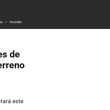
ña
Incendio
es de
erreno
tará este