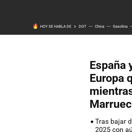
HOY SE HABLA DE
DGT
China
Gasolina
España y
Europa q
mientras
Marruec
Tras bajar 
2025 con aú