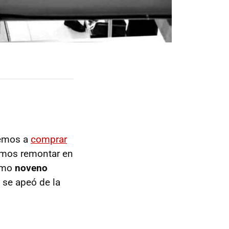
vemos a
comprar
imos remontar en
como
noveno
 se apeó de la