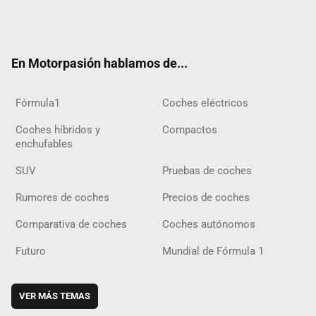
Twit
Fac
Yout
Inst
Tele
RSS
Flip
Tikt
ter
ebo
ube
agra
gra
boar
ok
ok
m
m
d
En Motorpasión hablamos de...
Fórmula1
Coches eléctricos
Coches híbridos y
Compactos
enchufables
SUV
Pruebas de coches
Rumores de coches
Precios de coches
Comparativa de coches
Coches autónomos
Futuro
Mundial de Fórmula 1
VER MÁS TEMAS