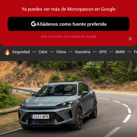
Ya puedes ver más de Motorpasion en Google
PRUEBAS
COCHES ELÉCTRICOS
OBSERVATORIO
F1
Añádenos como fuente preferida
Solo necesitas una cuenta de Google
×
HOY SE HABLA DE
Seguridad
Calor
China
Gasolina
GPS
BMW
F