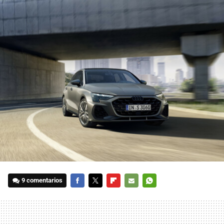
9 comentarios
FACEBOOK
TWITTER
FLIPBOARD
E-
WHATSAPP
MAIL