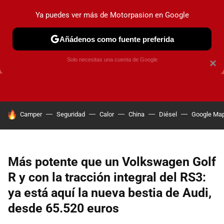
Ya puedes ver más de Motorpasion en Google
Añádenos como fuente preferida
GUÍAS DE COMPRA
OFERTAS DE COCHES
CONSEJOS
Solo necesitas una cuenta de Google
×
HOY SE HABLA DE
Camper
Seguridad
Calor
China
Diésel
Google Ma
Más potente que un Volkswagen Golf
R y con la tracción integral del RS3:
ya está aquí la nueva bestia de Audi,
desde 65.520 euros