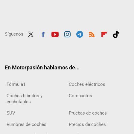
Síguenos
Twit
Fac
Yout
Inst
Tele
RSS
Flip
Tikt
ter
ebo
ube
agra
gra
boar
ok
ok
m
m
d
En Motorpasión hablamos de...
Fórmula1
Coches eléctricos
Coches híbridos y
Compactos
enchufables
SUV
Pruebas de coches
Rumores de coches
Precios de coches