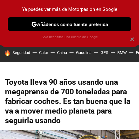
Ya puedes ver más de Motorpasion en Google
PRUEBAS
COCHES ELÉCTRICOS
OBSERVATORIO
F1
Añádenos como fuente preferida
Solo necesitas una cuenta de Google
×
HOY SE HABLA DE
Seguridad
Calor
China
Gasolina
GPS
BMW
F
Toyota lleva 90 años usando una
megaprensa de 700 toneladas para
fabricar coches. Es tan buena que la
va a mover medio planeta para
seguirla usando