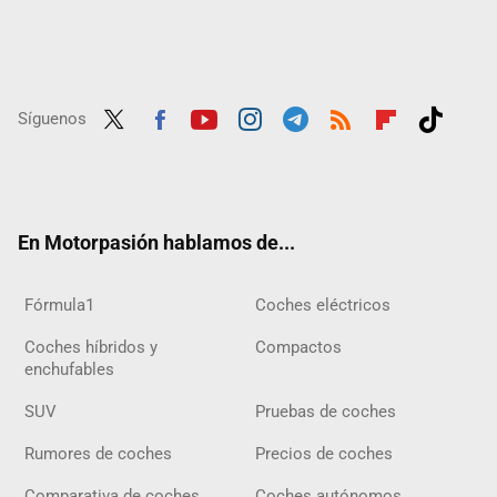
Síguenos
Twit
Fac
Yout
Inst
Tele
RSS
Flip
Tikt
ter
ebo
ube
agra
gra
boar
ok
ok
m
m
d
En Motorpasión hablamos de...
Fórmula1
Coches eléctricos
Coches híbridos y
Compactos
enchufables
SUV
Pruebas de coches
Rumores de coches
Precios de coches
Comparativa de coches
Coches autónomos