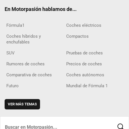
ok
m
m
d
En Motorpasión hablamos de...
Fórmula1
Coches eléctricos
Coches híbridos y
Compactos
enchufables
SUV
Pruebas de coches
Rumores de coches
Precios de coches
Comparativa de coches
Coches autónomos
Futuro
Mundial de Fórmula 1
VER MÁS TEMAS