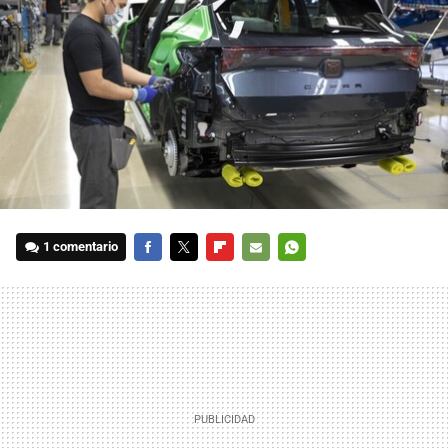
1 comentario
FACEBOOK
TWITTER
FLIPBOARD
E-
WHATSAPP
MAIL