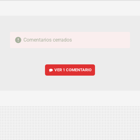
FACEBOOK
TWITTER
FLIPBOARD
E-
WHATSAPP
MAIL
Comentarios cerrados
VER
1 COMENTARIO