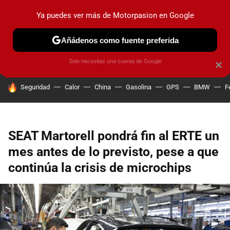
Ya puedes ver más de Motorpasion en Google
PRUEBAS
COCHES ELÉCTRICOS
OBSERVATORIO
F1
Añádenos como fuente preferida
Solo necesitas una cuenta de Google
×
HOY SE HABLA DE
Seguridad
Calor
China
Gasolina
GPS
BMW
F
SEAT Martorell pondrá fin al ERTE un
mes antes de lo previsto, pese a que
continúa la crisis de microchips