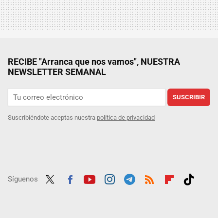
RECIBE "Arranca que nos vamos", NUESTRA
NEWSLETTER SEMANAL
SUSCRIBIR
Suscribiéndote aceptas nuestra
política de privacidad
Síguenos
Twit
Fac
Yout
Inst
Tele
RSS
Flip
Tikt
ter
ebo
ube
agra
gra
boar
ok