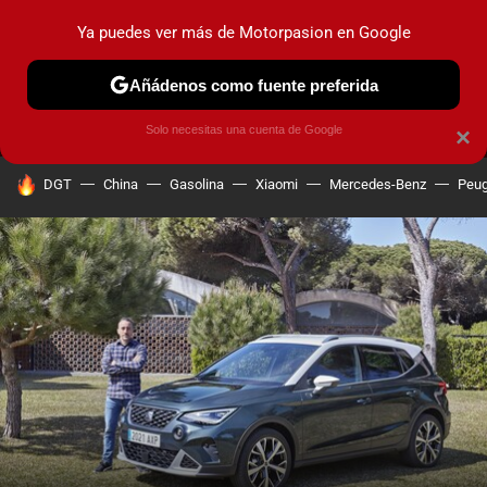
Ya puedes ver más de Motorpasion en Google
MENÚ
NUEVO
Añádenos como fuente preferida
PRUEBAS
COCHES ELÉCTRICOS
OBSERVATORIO
F1
Solo necesitas una cuenta de Google
×
HOY SE HABLA DE
DGT
China
Gasolina
Xiaomi
Mercedes-Benz
Peug