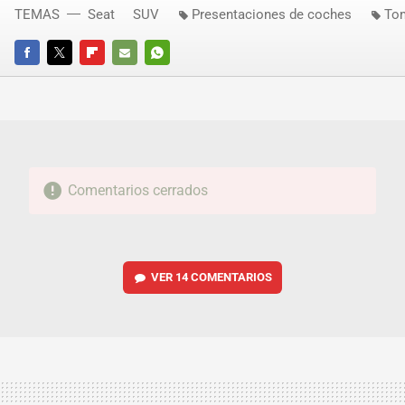
TEMAS
Seat
SUV
Presentaciones de coches
Tom
FACEBOOK
TWITTER
FLIPBOARD
E-
WHATSAPP
MAIL
Comentarios cerrados
VER
14 COMENTARIOS