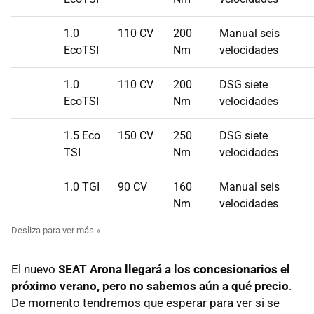
1.0
110 CV
200
Manual seis
EcoTSI
Nm
velocidades
1.0
110 CV
200
DSG siete
EcoTSI
Nm
velocidades
1.5 Eco
150 CV
250
DSG siete
TSI
Nm
velocidades
1.0 TGI
90 CV
160
Manual seis
Nm
velocidades
El nuevo
SEAT Arona llegará a los concesionarios el
próximo verano, pero no sabemos aún a qué precio
.
De momento tendremos que esperar para ver si se