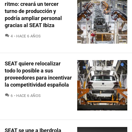
ritmo: creará un tercer
turno de producción y
podría ampliar personal
gracias al SEAT Ibiza
COMENTARIOS
4
HACE 6 AÑOS
SEAT quiere relocalizar
todo lo posible a sus
proveedores para incentivar
la competitividad española
COMENTARIOS
6
HACE 6 AÑOS
SEAT se une a Iberdrola