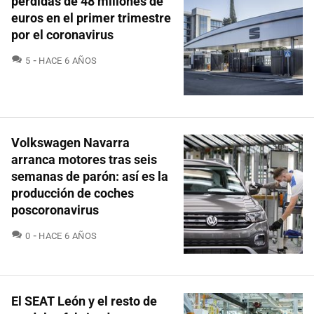
pérdidas de 48 millones de
euros en el primer trimestre
por el coronavirus
COMENTARIOS
5
HACE 6 AÑOS
Volkswagen Navarra
arranca motores tras seis
semanas de parón: así es la
producción de coches
poscoronavirus
COMENTARIOS
0
HACE 6 AÑOS
El SEAT León y el resto de