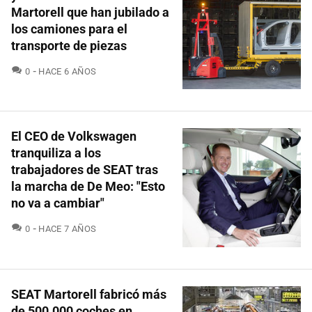
Martorell que han jubilado a
los camiones para el
transporte de piezas
COMENTARIOS
0
HACE 6 AÑOS
El CEO de Volkswagen
tranquiliza a los
trabajadores de SEAT tras
la marcha de De Meo: "Esto
no va a cambiar"
COMENTARIOS
0
HACE 7 AÑOS
SEAT Martorell fabricó más
de 500.000 coches en