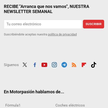
RECIBE "Arranca que nos vamos", NUESTRA
NEWSLETTER SEMANAL
SUSCRIBIR
Suscribiéndote aceptas nuestra
política de privacidad
Síguenos
Twit
Fac
Yout
Inst
Tele
RSS
Flip
Tikt
ter
ebo
ube
agra
gra
boar
ok
ok
m
m
d
En Motorpasión hablamos de...
Fórmula1
Coches eléctricos