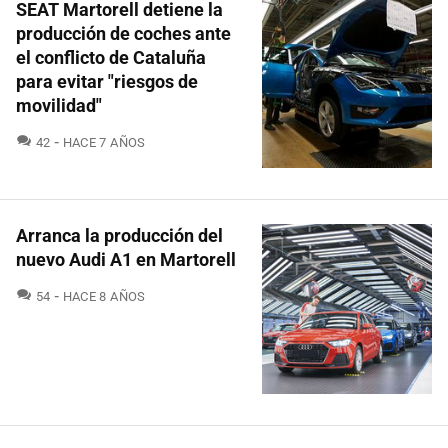
SEAT Martorell detiene la
producción de coches ante
el conflicto de Cataluña
para evitar "riesgos de
movilidad"
COMENTARIOS
42
HACE 7 AÑOS
Arranca la producción del
nuevo Audi A1 en Martorell
COMENTARIOS
54
HACE 8 AÑOS