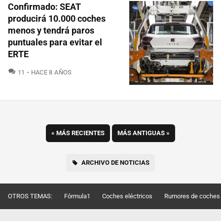
Confirmado: SEAT
producirá 10.000 coches
menos y tendrá paros
puntuales para evitar el
ERTE
COMENTARIOS
11
HACE 8 AÑOS
«
MÁS RECIENTES
MÁS ANTIGUAS
»
ARCHIVO DE NOTICIAS
OTROS TEMAS:
Fórmula1
Coches eléctricos
Rumores de coches