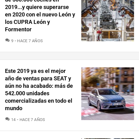
2019...y quiere superarse
en 2020 con el nuevo León y
los CUPRA León y
Formentor
COMENTARIOS
9
HACE 7 AÑOS
Este 2019 ya es el mejor
año de ventas para SEAT y
aún no ha acabado: más de
542.000 unidades
comercializadas en todo el
mundo
COMENTARIOS
14
HACE 7 AÑOS