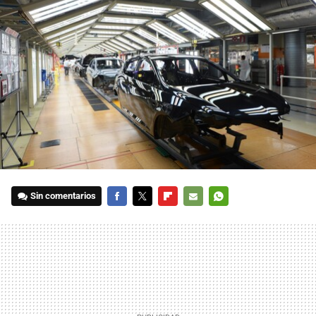
Sin comentarios
FACEBOOK
TWITTER
FLIPBOARD
E-
WHATSAPP
MAIL