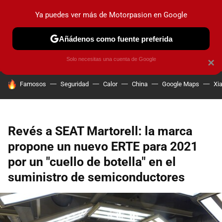
Ya puedes ver más de Motorpasion en Google
PRUEBAS
COCHES ELÉCTRICOS
OBSERVATORIO
F1
Añádenos como fuente preferida
Solo necesitas una cuenta de Google
×
HOY SE HABLA DE
Famosos
Seguridad
Calor
China
Google Maps
Xi
Revés a SEAT Martorell: la marca
propone un nuevo ERTE para 2021
por un "cuello de botella" en el
suministro de semiconductores