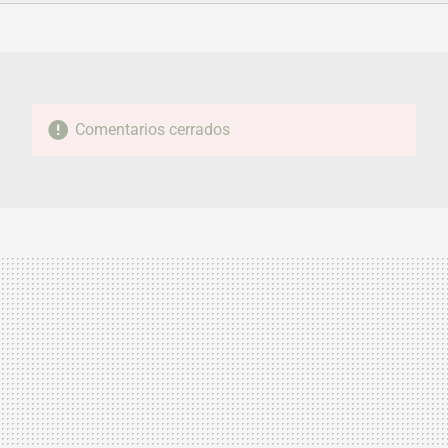
FACEBOOK
TWITTER
FLIPBOARD
E-
WHATSAPP
MAIL
Comentarios cerrados