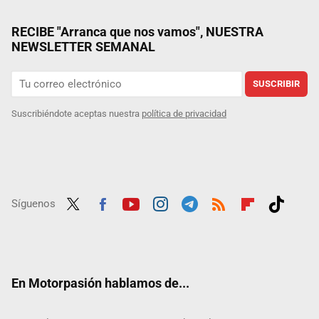
RECIBE "Arranca que nos vamos", NUESTRA
NEWSLETTER SEMANAL
SUSCRIBIR
Suscribiéndote aceptas nuestra
política de privacidad
Síguenos
Twit
Fac
Yout
Inst
Tele
RSS
Flip
Tikt
ter
ebo
ube
agra
gra
boar
ok
ok
m
m
d
En Motorpasión hablamos de...