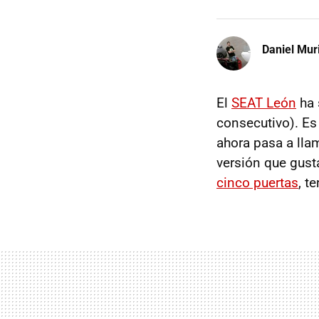
Daniel Mur
El
SEAT León
ha 
consecutivo). Es
ahora pasa a lla
versión que gus
cinco puertas
, t