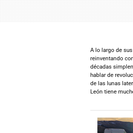
A lo largo de su
reinventando con 
décadas simplem
hablar de revoluc
de las lunas late
León tiene much