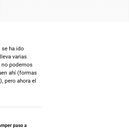
 se ha ido
lleva varias
ón no podemos
guen ahí (formas
), pero ahora el
camper paso a