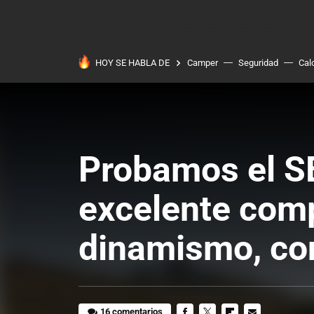
HOY SE HABLA DE
Camper
Seguridad
Cal
Probamos el SE
excelente comp
dinamismo, con
16 comentarios