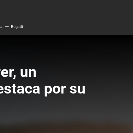
ia
Bugatti
er, un
estaca por su