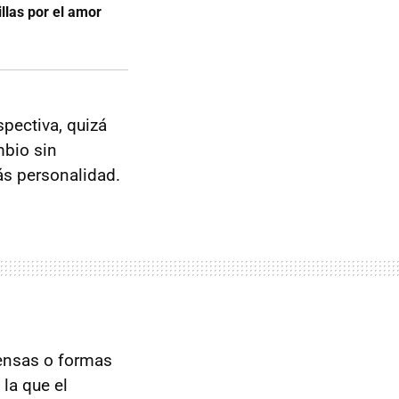
llas por el amor
spectiva, quizá
mbio sin
ás personalidad.
tensas o formas
la que el