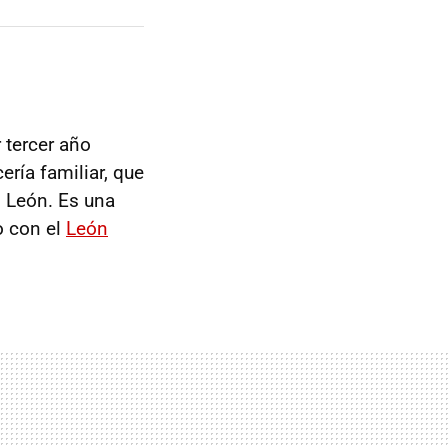
 tercer año
ría familiar, que
l León. Es una
o con el
León