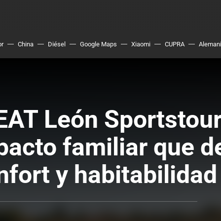
or
China
Diésel
Google Maps
Xiaomi
CUPRA
Aleman
AT León Sportstour
acto familiar que d
fort y habitabilidad