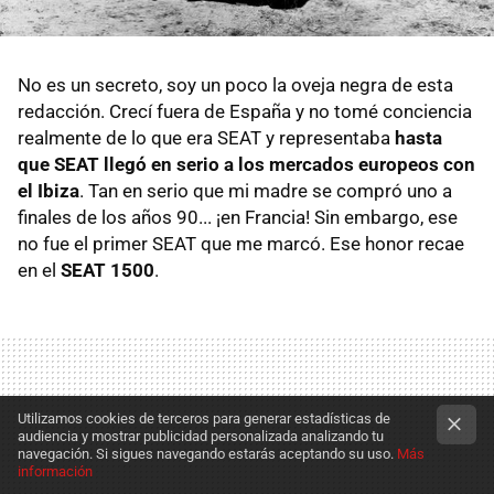
No es un secreto, soy un poco la oveja negra de esta
redacción. Crecí fuera de España y no tomé conciencia
realmente de lo que era SEAT y representaba
hasta
que SEAT llegó en serio a los mercados europeos con
el Ibiza
. Tan en serio que mi madre se compró uno a
finales de los años 90... ¡en Francia! Sin embargo, ese
no fue el primer SEAT que me marcó. Ese honor recae
en el
SEAT 1500
.
Utilizamos cookies de terceros para generar estadísticas de
audiencia y mostrar publicidad personalizada analizando tu
navegación. Si sigues navegando estarás aceptando su uso.
Más
información