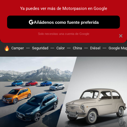
Ya puedes ver más de Motorpasion en Google
MENÚ
NUEVO
Añádenos como fuente preferida
PRUEBAS
COCHES ELÉCTRICOS
OBSERVATORIO
F1
Solo necesitas una cuenta de Google
×
HOY SE HABLA DE
Camper
Seguridad
Calor
China
Diésel
Google Ma