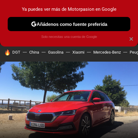
Ya puedes ver más de Motorpasion en Google
MENÚ
NUEVO
Añádenos como fuente preferida
PRUEBAS
COCHES ELÉCTRICOS
OBSERVATORIO
F1
Solo necesitas una cuenta de Google
×
HOY SE HABLA DE
DGT
China
Gasolina
Xiaomi
Mercedes-Benz
Peug