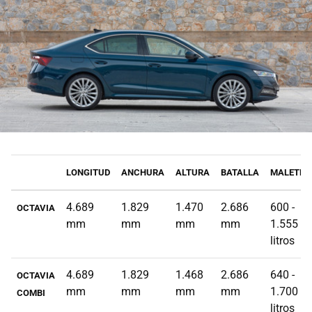
LONGITUD
ANCHURA
ALTURA
BATALLA
MALETER
4.689
1.829
1.470
2.686
600 -
OCTAVIA
mm
mm
mm
mm
1.555
litros
4.689
1.829
1.468
2.686
640 -
OCTAVIA
mm
mm
mm
mm
1.700
COMBI
litros