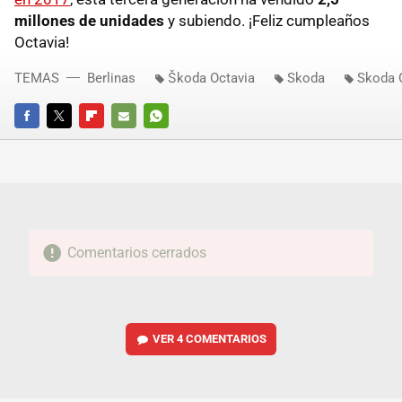
millones de unidades
y subiendo. ¡Feliz cumpleaños
Octavia!
TEMAS
Berlinas
Škoda Octavia
Skoda
Skoda 
FACEBOOK
TWITTER
FLIPBOARD
E-
WHATSAPP
MAIL
Comentarios cerrados
VER
4 COMENTARIOS