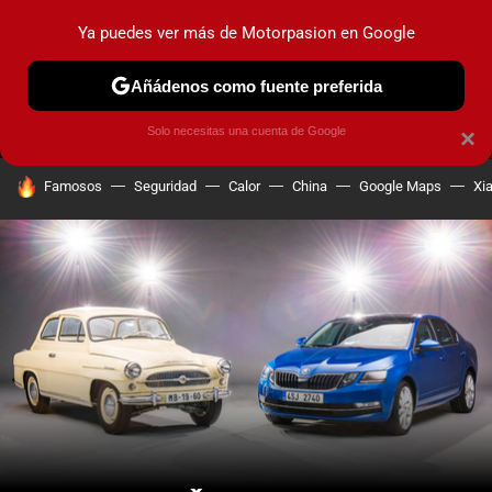
Ya puedes ver más de Motorpasion en Google
MENÚ
NUEVO
Añádenos como fuente preferida
PRUEBAS
COCHES ELÉCTRICOS
OBSERVATORIO
F1
Solo necesitas una cuenta de Google
×
HOY SE HABLA DE
Famosos
Seguridad
Calor
China
Google Maps
Xi