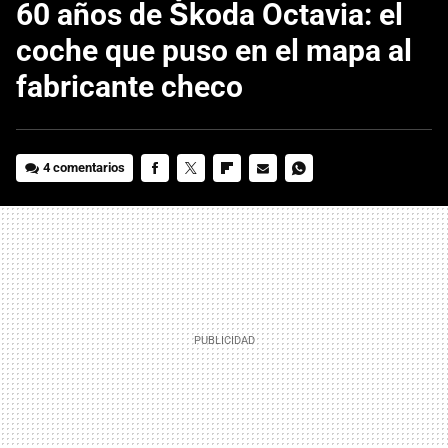
60 años de Škoda Octavia: el
coche que puso en el mapa al
fabricante checo
4 comentarios
FACEBOOK
TWITTER
FLIPBOARD
E-
WHATSAPP
MAIL