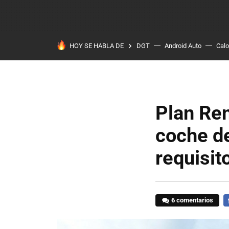
HOY SE HABLA DE
DGT
Android Auto
Calo
Plan Ren
coche de
requisit
6 comentarios
F