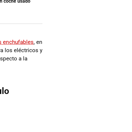
un coche usado
os enchufables
, en
los eléctricos y
specto a la
ulo