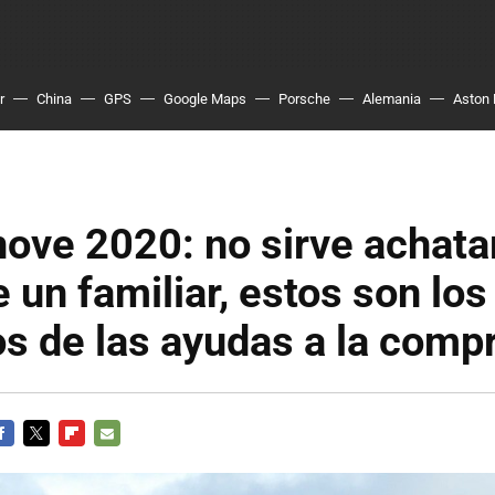
r
China
GPS
Google Maps
Porsche
Alemania
Aston 
ove 2020: no sirve achatar
 un familiar, estos son los
os de las ayudas a la comp
ACEBOOK
TWITTER
FLIPBOARD
E-
MAIL