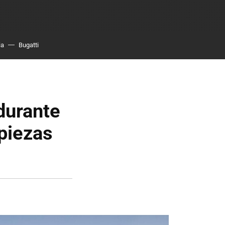
ia
Bugatti
durante
 piezas