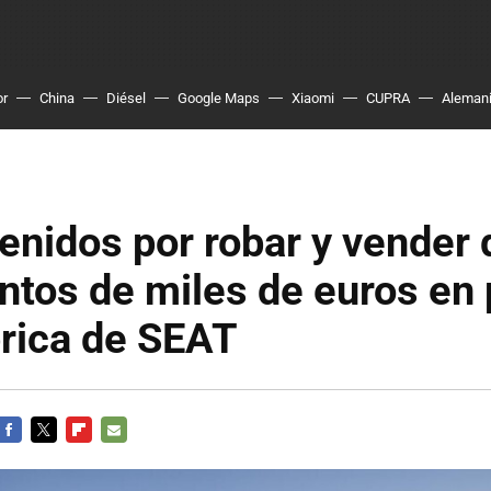
or
China
Diésel
Google Maps
Xiaomi
CUPRA
Aleman
enidos por robar y vender 
ntos de miles de euros en
brica de SEAT
FACEBOOK
TWITTER
FLIPBOARD
E-
MAIL