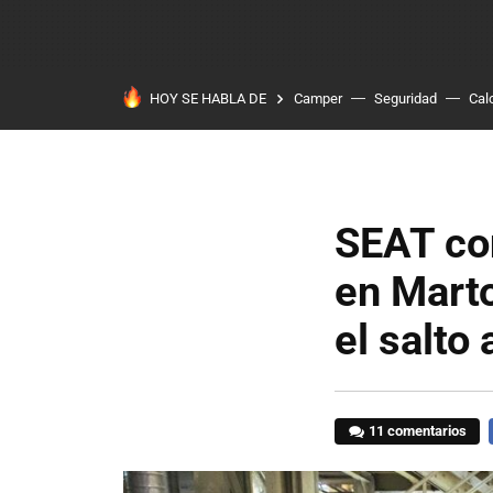
HOY SE HABLA DE
Camper
Seguridad
Cal
SEAT con
en Marto
el salto 
11 comentarios