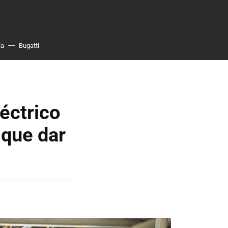
ia
Bugatti
éctrico
 que dar