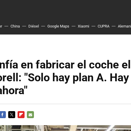
or
China
Diésel
Google Maps
Xiaomi
CUPRA
Aleman
fía en fabricar el coche el
rell: "Solo hay plan A. Hay
ahora"
FACEBOOK
TWITTER
FLIPBOARD
E-
MAIL