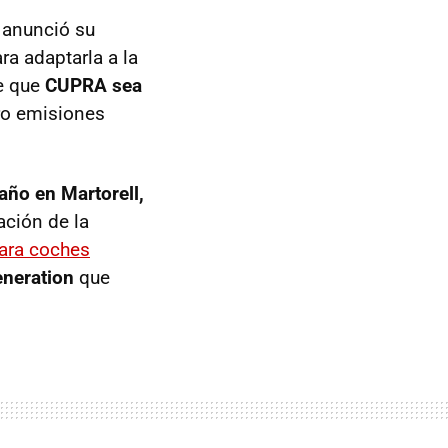
 anunció su
ra adaptarla a la
de que
CUPRA sea
ro emisiones
año en Martorell,
ción de la
para coches
eneration
que