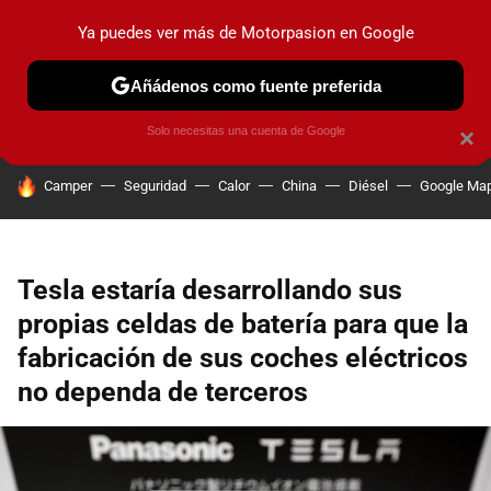
Ya puedes ver más de Motorpasion en Google
PRUEBAS
COCHES ELÉCTRICOS
OBSERVATORIO
F1
Añádenos como fuente preferida
Solo necesitas una cuenta de Google
×
HOY SE HABLA DE
Camper
Seguridad
Calor
China
Diésel
Google Ma
Tesla estaría desarrollando sus
propias celdas de batería para que la
fabricación de sus coches eléctricos
no dependa de terceros