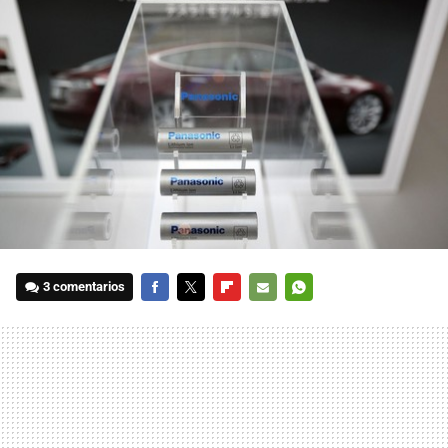
3 comentarios
FACEBOOK
TWITTER
FLIPBOARD
E-
WHATSAPP
MAIL