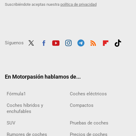
Suscribiéndote aceptas nuestra
política de privacidad
Síguenos
Twit
Fac
Yout
Inst
Tele
RSS
Flip
Tikt
ter
ebo
ube
agra
gra
boar
ok
ok
m
m
d
En Motorpasión hablamos de...
Fórmula1
Coches eléctricos
Coches híbridos y
Compactos
enchufables
SUV
Pruebas de coches
Rumores de coches
Precios de coches