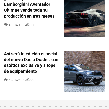
Lamborghini Aventador
Ultimae vende toda su
producción en tres meses
COMENTARIOS
4
HACE 5 AÑOS
Así será la edición especial
del nuevo Dacia Duster: con
estética exclusiva y a tope
de equipamiento
COMENTARIOS
4
HACE 5 AÑOS