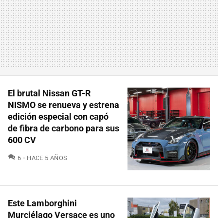
El brutal Nissan GT-R
NISMO se renueva y estrena
edición especial con capó
de fibra de carbono para sus
600 CV
COMENTARIOS
6
HACE 5 AÑOS
Este Lamborghini
Murciélago Versace es uno