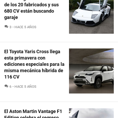
de los 20 fabricados y sus
680 CV están buscando
garaje
COMENTARIOS
3
HACE 5 AÑOS
El Toyota Yaris Cross llega
esta primavera con
ediciones especiales para la
misma mecánica híbrida de
116 CV
COMENTARIOS
6
HACE 5 AÑOS
El Aston Martin Vantage F1
Edition celebra el regreso