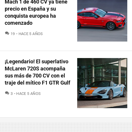
Mach 1 de 460 CV ya tiene
precio en España y su
conquista europea ha
comenzado
COMENTARIOS
19
HACE 5 AÑOS
¡Legendario! El superlativo
McLaren 720S acompaña
sus más de 700 CV con el
traje del mítico F1 GTR Gulf
COMENTARIOS
3
HACE 5 AÑOS