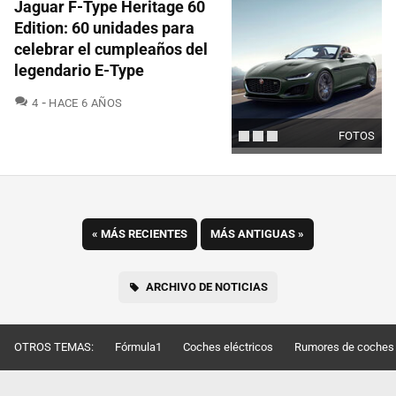
Jaguar F-Type Heritage 60
Edition: 60 unidades para
celebrar el cumpleaños del
legendario E-Type
COMENTARIOS
4
HACE 6 AÑOS
FOTOS
«
MÁS RECIENTES
MÁS ANTIGUAS
»
ARCHIVO DE NOTICIAS
OTROS TEMAS:
Fórmula1
Coches eléctricos
Rumores de coches