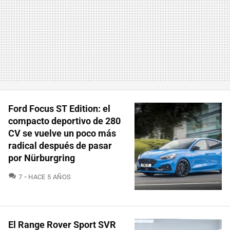
Ford Focus ST Edition: el
compacto deportivo de 280
CV se vuelve un poco más
radical después de pasar
por Nürburgring
COMENTARIOS
7
HACE 5 AÑOS
El Range Rover Sport SVR