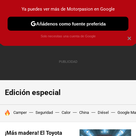
Ya puedes ver más de Motorpasion en Google
PRUEBAS
COCHES ELÉCTRICOS
OBSERVATORIO
F1
Añádenos como fuente preferida
Solo necesitas una cuenta de Google
×
Edición especial
HOY SE HABLA DE
Camper
Seguridad
Calor
China
Diésel
Google M
¡Más madera! El Toyota