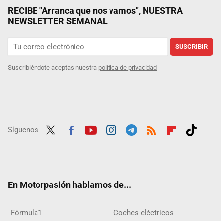
RECIBE "Arranca que nos vamos", NUESTRA
NEWSLETTER SEMANAL
SUSCRIBIR
Suscribiéndote aceptas nuestra
política de privacidad
Síguenos
Twit
Fac
Yout
Inst
Tele
RSS
Flip
Tikt
ter
ebo
ube
agra
gra
boar
ok
ok
m
m
d
En Motorpasión hablamos de...
Fórmula1
Coches eléctricos