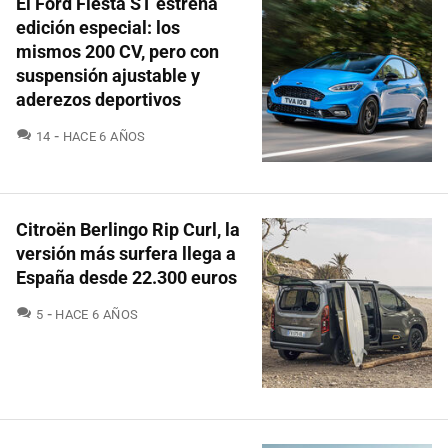
El Ford Fiesta ST estrena
edición especial: los
mismos 200 CV, pero con
suspensión ajustable y
aderezos deportivos
COMENTARIOS
14
HACE 6 AÑOS
Citroën Berlingo Rip Curl, la
versión más surfera llega a
España desde 22.300 euros
COMENTARIOS
5
HACE 6 AÑOS