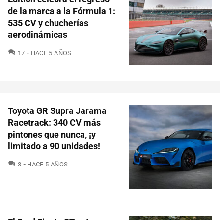
de la marca a la Fórmula 1:
535 CV y chucherías
aerodinámicas
COMENTARIOS
17
HACE 5 AÑOS
Toyota GR Supra Jarama
Racetrack: 340 CV más
pintones que nunca, ¡y
limitado a 90 unidades!
COMENTARIOS
3
HACE 5 AÑOS