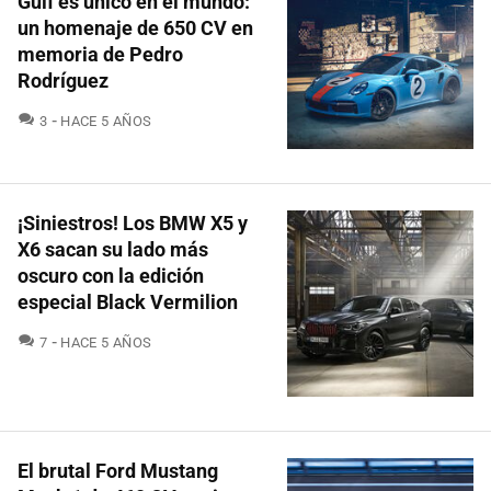
Gulf es único en el mundo:
un homenaje de 650 CV en
memoria de Pedro
Rodríguez
COMENTARIOS
3
HACE 5 AÑOS
¡Siniestros! Los BMW X5 y
X6 sacan su lado más
oscuro con la edición
especial Black Vermilion
COMENTARIOS
7
HACE 5 AÑOS
El brutal Ford Mustang