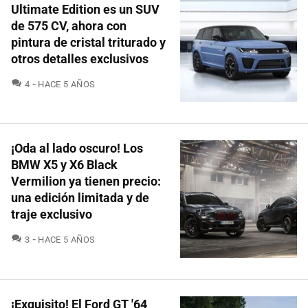
Ultimate Edition es un SUV
de 575 CV, ahora con
pintura de cristal triturado y
otros detalles exclusivos
COMENTARIOS
4
HACE 5 AÑOS
¡Oda al lado oscuro! Los
BMW X5 y X6 Black
Vermilion ya tienen precio:
una edición limitada y de
traje exclusivo
COMENTARIOS
3
HACE 5 AÑOS
¡Exquisito! El Ford GT '64