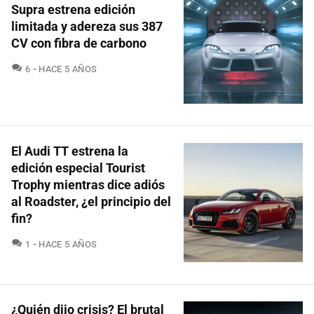
Supra estrena edición
limitada y adereza sus 387
CV con fibra de carbono
COMENTARIOS
6
HACE 5 AÑOS
El Audi TT estrena la
edición especial Tourist
Trophy mientras dice adiós
al Roadster, ¿el principio del
fin?
COMENTARIOS
1
HACE 5 AÑOS
¿Quién dijo crisis? El brutal