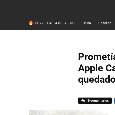
HOY SE HABLA DE
DGT
China
Gasolina
Prometía
Apple Ca
quedado
19 comentarios