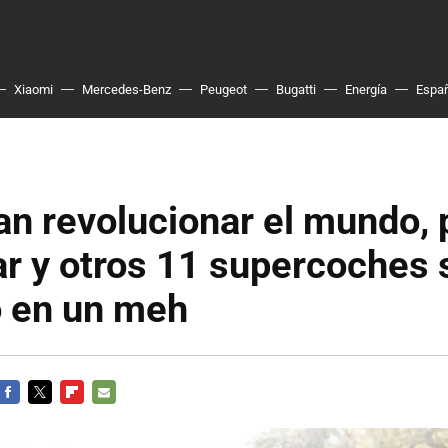
Xiaomi
Mercedes-Benz
Peugeot
Bugatti
Energía
Espa
n revolucionar el mundo, 
r y otros 11 supercoches 
 en un meh
FACEBOOK
TWITTER
FLIPBOARD
E-
MAIL