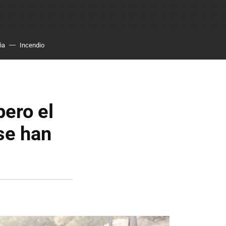
ña
Incendio
pero el
se han