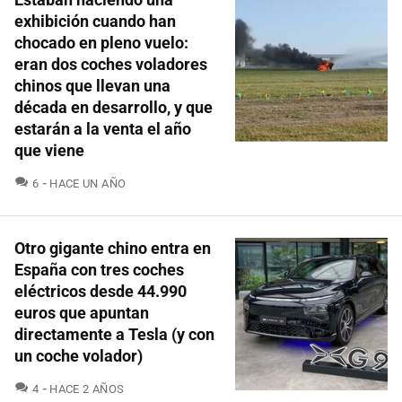
exhibición cuando han
chocado en pleno vuelo:
eran dos coches voladores
chinos que llevan una
década en desarrollo, y que
estarán a la venta el año
que viene
COMENTARIOS
6
HACE UN AÑO
Otro gigante chino entra en
España con tres coches
eléctricos desde 44.990
euros que apuntan
directamente a Tesla (y con
un coche volador)
COMENTARIOS
4
HACE 2 AÑOS