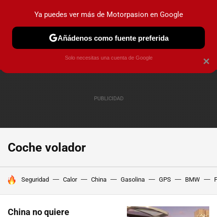
Ya puedes ver más de Motorpasion en Google
PRUEBAS
COCHES ELÉCTRICOS
OBSERVATORIO
F1
Añádenos como fuente preferida
Solo necesitas una cuenta de Google
×
Coche volador
HOY SE HABLA DE
Seguridad
Calor
China
Gasolina
GPS
BMW
F
China no quiere