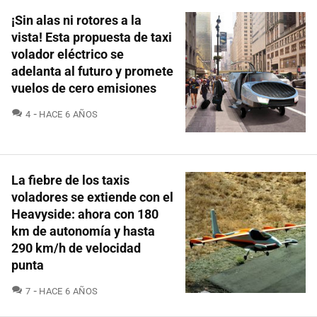
¡Sin alas ni rotores a la
vista! Esta propuesta de taxi
volador eléctrico se
adelanta al futuro y promete
vuelos de cero emisiones
COMENTARIOS
4
HACE 6 AÑOS
La fiebre de los taxis
voladores se extiende con el
Heavyside: ahora con 180
km de autonomía y hasta
290 km/h de velocidad
punta
COMENTARIOS
7
HACE 6 AÑOS