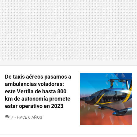
De taxis aéreos pasamos a
ambulancias voladoras:
este Vertiia de hasta 800
km de autonomía promete
estar operativo en 2023
COMENTARIOS
7
HACE 6 AÑOS