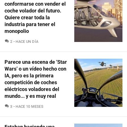
conformarse con vender el
coche volador del futuro.
Quiere crear toda la
industria para tener el
monopolio
COMENTARIOS
2
HACE UN DÍA
Parece una escena de ‘Star
Wars’ o un vídeo hecho con
IA, pero es la primera
competición de coches
eléctricos voladores del
mundo... y es muy real
COMENTARIOS
3
HACE 10 MESES
Estaban haciendo una