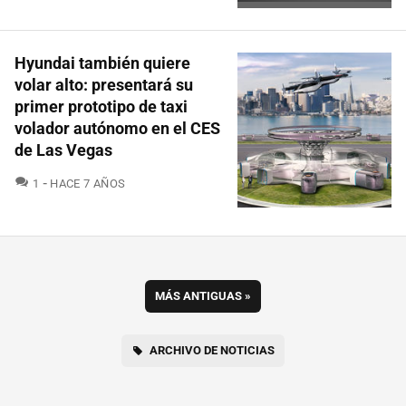
Hyundai también quiere
volar alto: presentará su
primer prototipo de taxi
volador autónomo en el CES
de Las Vegas
COMENTARIOS
1
HACE 7 AÑOS
MÁS ANTIGUAS
»
ARCHIVO DE NOTICIAS