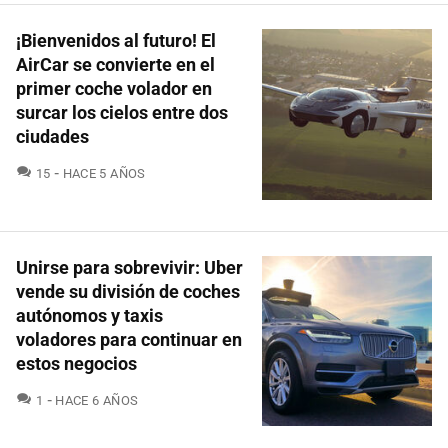
¡Bienvenidos al futuro! El
AirCar se convierte en el
primer coche volador en
surcar los cielos entre dos
ciudades
COMENTARIOS
15
HACE 5 AÑOS
Unirse para sobrevivir: Uber
vende su división de coches
autónomos y taxis
voladores para continuar en
estos negocios
COMENTARIOS
1
HACE 6 AÑOS