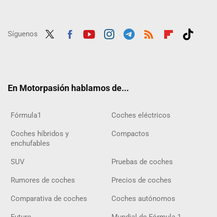
Síguenos
Twit
Fac
Yout
Inst
Tele
RSS
Flip
Tikt
ter
ebo
ube
agra
gra
boar
ok
ok
m
m
d
En Motorpasión hablamos de...
Fórmula1
Coches eléctricos
Coches híbridos y
Compactos
enchufables
SUV
Pruebas de coches
Rumores de coches
Precios de coches
Comparativa de coches
Coches autónomos