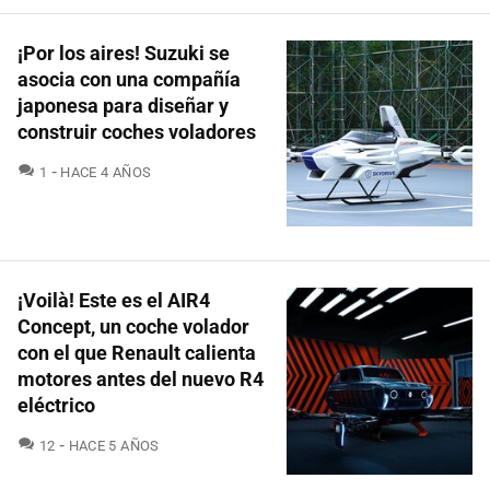
¡Por los aires! Suzuki se
asocia con una compañía
japonesa para diseñar y
construir coches voladores
COMENTARIOS
1
HACE 4 AÑOS
¡Voilà! Este es el AIR4
Concept, un coche volador
con el que Renault calienta
motores antes del nuevo R4
eléctrico
COMENTARIOS
12
HACE 5 AÑOS