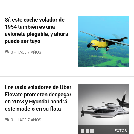
Sí, este coche volador de
1954 también es una
avioneta plegable, y ahora
puede ser tuyo
COMENTARIOS
0
HACE 7 AÑOS
Los taxis voladores de Uber
Elevate prometen despegar
en 2023 y Hyundai pondrá
este modelo en su flota
COMENTARIOS
0
HACE 7 AÑOS
FOTOS