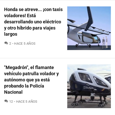
Honda se atreve... ¡con taxis
voladores! Está
desarrollando uno eléctrico
y otro híbrido para viajes
largos
COMENTARIOS
2
HACE 5 AÑOS
"Megadrón", el flamante
vehículo patrulla volador y
autónomo que ya está
probando la Policía
Nacional
COMENTARIOS
12
HACE 5 AÑOS